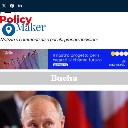
Skip
Twitter
Facebook
LinkedIn
to
content
Open
Close
mobile
mobile
menu
menu
Notizie e commenti da e per chi prende decisioni
Bucha