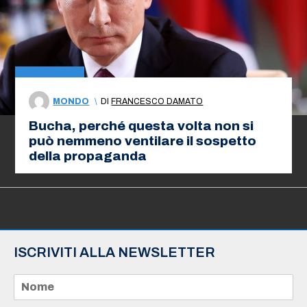
MONDO
\
DI
FRANCESCO DAMATO
Bucha, perché questa volta non si
può nemmeno ventilare il sospetto
della propaganda
ISCRIVITI ALLA NEWSLETTER
N
o
m