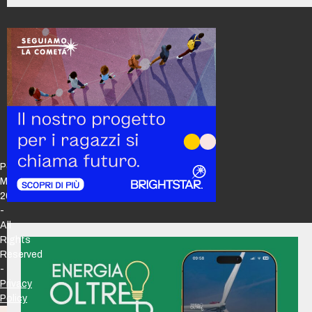
Policy
Maker
2026
-
All
Rights
Reserved
-
Privacy
Policy