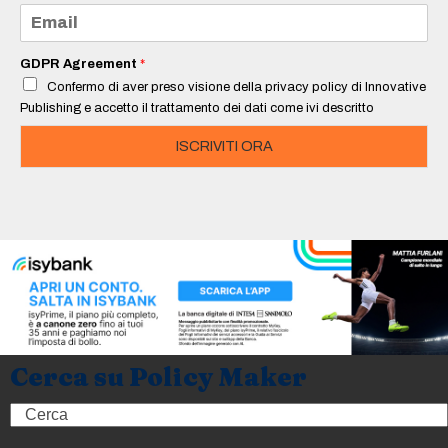
e
E
*
m
a
i
GDPR Agreement
*
l
Confermo di aver preso visione della privacy policy di Innovative
*
Publishing e accetto il trattamento dei dati come ivi descritto
ISCRIVITI ORA
Cerca su Policy Maker
Search