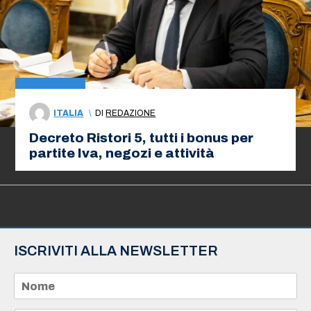
ITALIA
\
DI
REDAZIONE
Decreto Ristori 5, tutti i bonus per
partite Iva, negozi e attività
ISCRIVITI ALLA NEWSLETTER
N
o
m