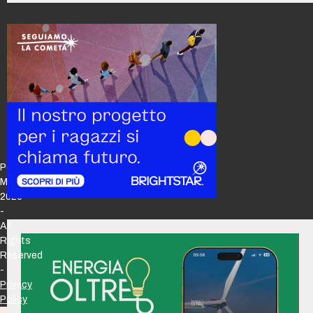
Policy
Maker
2026
-
All
Rights
Reserved
-
Privacy
Policy