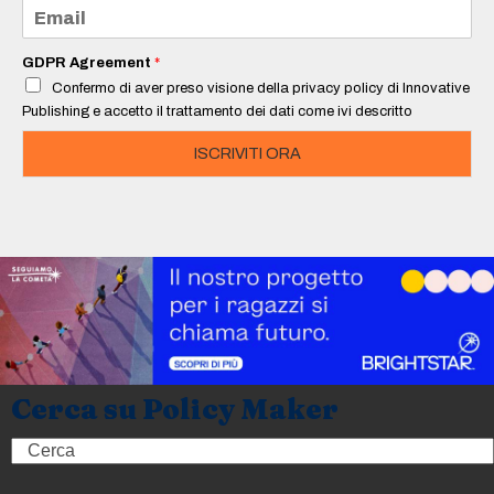
e
E
*
m
a
i
GDPR Agreement
*
l
Confermo di aver preso visione della privacy policy di Innovative
*
Publishing e accetto il trattamento dei dati come ivi descritto
ISCRIVITI ORA
Cerca su Policy Maker
Search