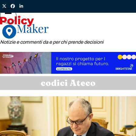
Skip
Twitter
Facebook
LinkedIn
to
content
Open
Close
mobile
mobile
menu
menu
Notizie e commenti da e per chi prende decisioni
codici Ateco