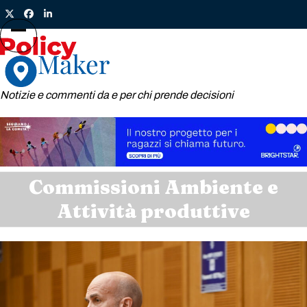
Skip
Twitter
Facebook
LinkedIn
to
content
Open
Close
mobile
mobile
menu
menu
Notizie e commenti da e per chi prende decisioni
Commissioni Ambiente e
Attività produttive