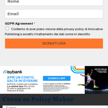
o
m
e
E
*
m
a
i
GDPR Agreement
*
l
Confermo di aver preso visione della privacy policy di Innovative
*
Publishing e accetto il trattamento dei dati come ivi descritto
ISCRIVITI ORA
Cerca su Policy Maker
Search