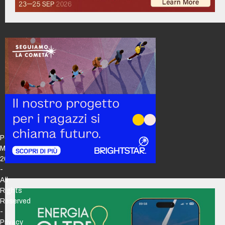
Policy
Maker
2026
-
All
Rights
Reserved
-
Privacy