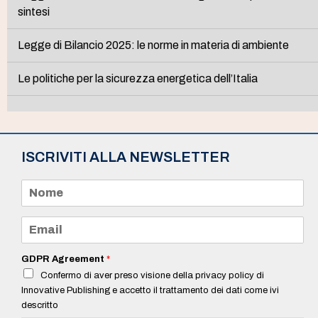
sintesi
Legge di Bilancio 2025: le norme in materia di ambiente
Le politiche per la sicurezza energetica dell’Italia
ISCRIVITI ALLA NEWSLETTER
N
o
m
e
E
*
m
a
i
GDPR Agreement
*
l
Confermo di aver preso visione della privacy policy di
*
Innovative Publishing e accetto il trattamento dei dati come ivi
descritto