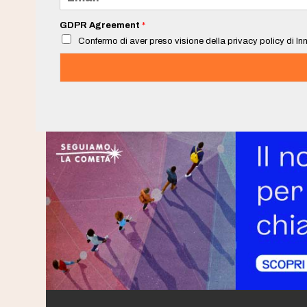
m
a
i
GDPR Agreement
*
l
Confermo di aver preso visione della privacy policy di Inn
*