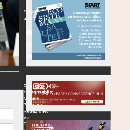
Seguici
Su:
Facebook
Twitter
(deprecated)
LinkedIn
Direttore
responsabile:
Michele
Guerriero
Redazione:
Via
Po,