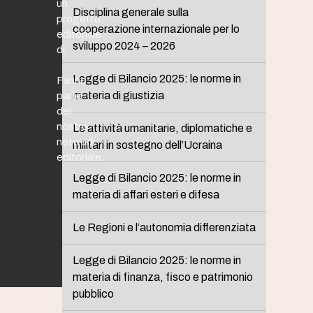
un
Disciplina generale sulla
progetto
cooperazione internazionale per lo
editoriale
sviluppo 2024 – 2026
di
Legge di Bilancio 2025: le norme in
Fanno
materia di giustizia
parte
del
nostro
Le attività umanitarie, diplomatiche e
network
militari in sostegno dell’Ucraina
editoriale:
Legge di Bilancio 2025: le norme in
materia di affari esteri e difesa
Le Regioni e l’autonomia differenziata
Legge di Bilancio 2025: le norme in
materia di finanza, fisco e patrimonio
pubblico