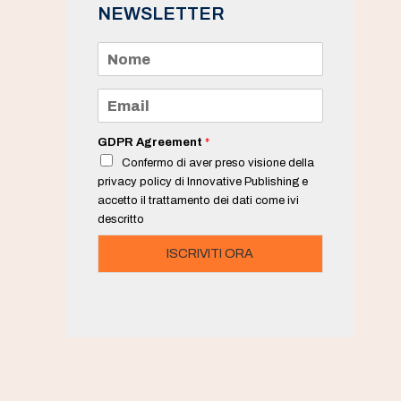
NEWSLETTER
N
o
m
e
E
*
m
a
i
GDPR Agreement
*
l
Confermo di aver preso visione della
*
privacy policy di Innovative Publishing e
accetto il trattamento dei dati come ivi
descritto
ISCRIVITI ORA