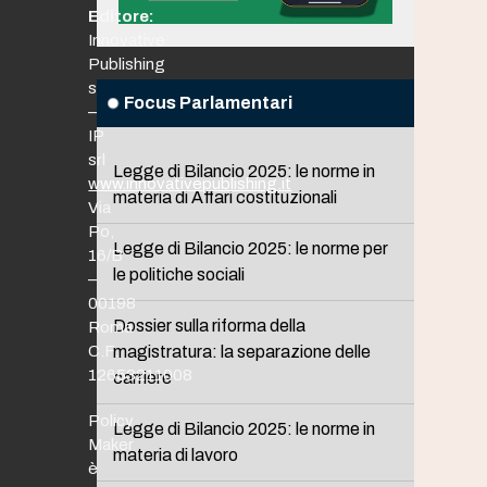
Editore:
Innovative
Publishing
srl
Focus Parlamentari
–
IP
srl
Legge di Bilancio 2025: le norme in
www.innovativepublishing.it
materia di Affari costituzionali
Via
Po,
Legge di Bilancio 2025: le norme per
16/B
le politiche sociali
–
00198
Dossier sulla riforma della
Roma
C.F.
magistratura: la separazione delle
12653211008
carriere
Policy
Legge di Bilancio 2025: le norme in
Maker
materia di lavoro
è