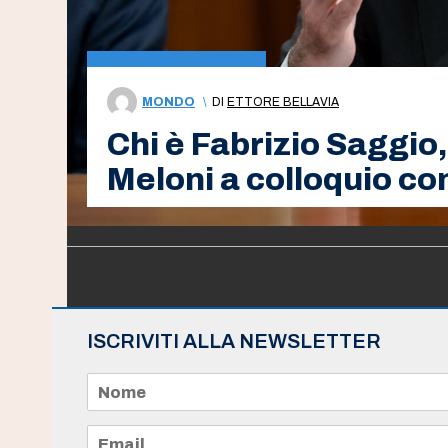
MONDO
\
DI
ETTORE BELLAVIA
Chi è Fabrizio Saggio, 
Meloni a colloquio co
ISCRIVITI ALLA NEWSLETTER
N
o
m
e
E
*