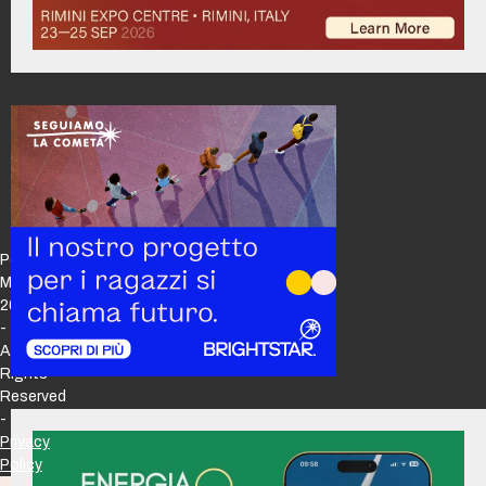
Policy
Maker
2026
-
All
Rights
Reserved
-
Privacy
Policy