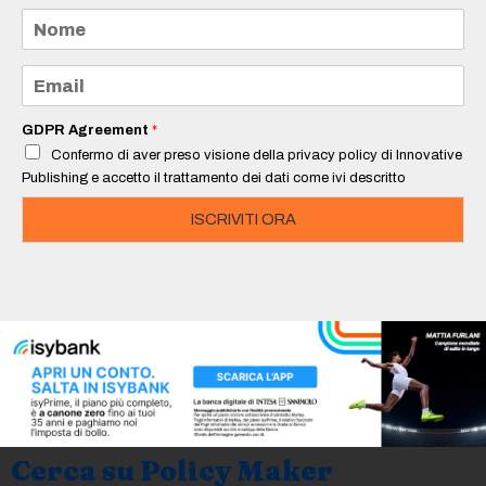
N
o
m
e
E
*
m
a
i
GDPR Agreement
*
l
Confermo di aver preso visione della privacy policy di Innovative
*
Publishing e accetto il trattamento dei dati come ivi descritto
ISCRIVITI ORA
Cerca su Policy Maker