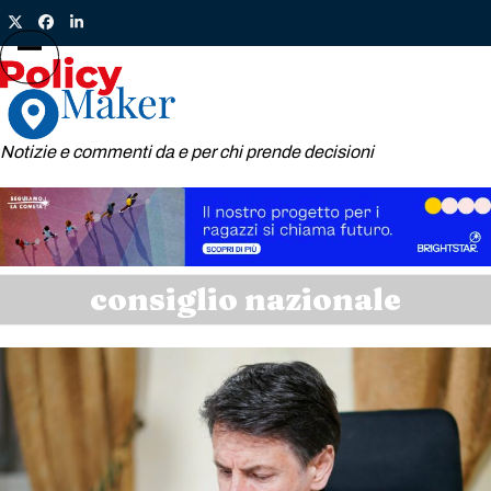
Skip
Twitter
Facebook
LinkedIn
to
content
Open
Close
mobile
mobile
menu
menu
Notizie e commenti da e per chi prende decisioni
consiglio nazionale