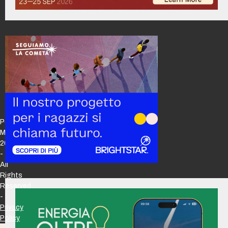
Policy
Maker
2026
-
All
Rights
Reserved
-
Privacy
Policy