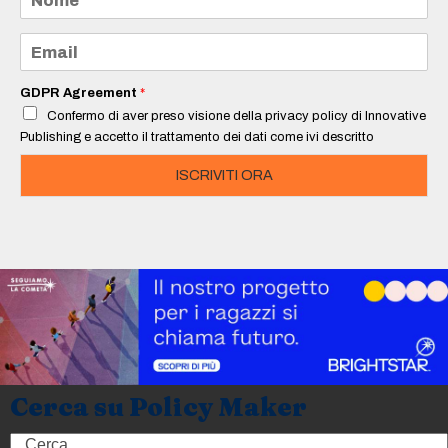
o
m
e
E
*
m
a
i
GDPR Agreement
*
l
Confermo di aver preso visione della privacy policy di Innovative
*
Publishing e accetto il trattamento dei dati come ivi descritto
ISCRIVITI ORA
Cerca su Policy Maker
Search