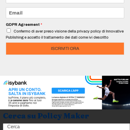
m
e
E
*
m
a
i
GDPR Agreement
*
l
Confermo di aver preso visione della privacy policy di Innovative
*
Publishing e accetto il trattamento dei dati come ivi descritto
ISCRIVITI ORA
Cerca su Policy Maker
Search