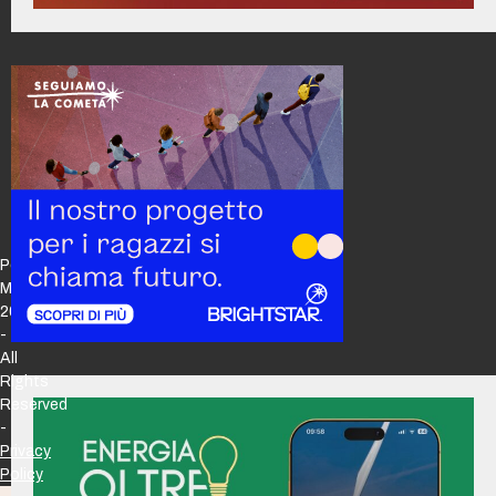
Policy
Maker
2026
-
All
Rights
Reserved
-
Privacy
Policy