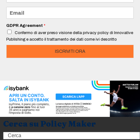
m
e
E
*
m
a
i
GDPR Agreement
*
l
Confermo di aver preso visione della privacy policy di Innovative
*
Publishing e accetto il trattamento dei dati come ivi descritto
ISCRIVITI ORA
Cerca su Policy Maker
Search