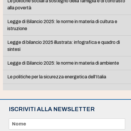
Le politiche sociali a sostegno della famiglia e di contrasto
alla povertà
Legge di Bilancio 2025: le norme in materia di cultura e
istruzione
Legge di bilancio 2025 illustrata: infografica e quadro di
sintesi
Legge di Bilancio 2025: le norme in materia di ambiente
Le politiche per la sicurezza energetica dell’Italia
ISCRIVITI ALLA NEWSLETTER
N
o
m