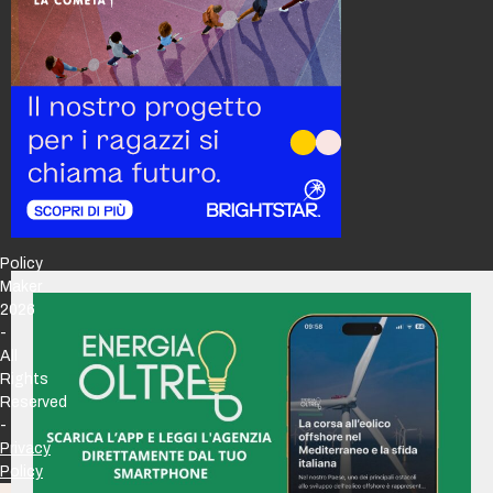
Policy
Maker
2026
-
All
Rights
Reserved
-
Privacy
Policy