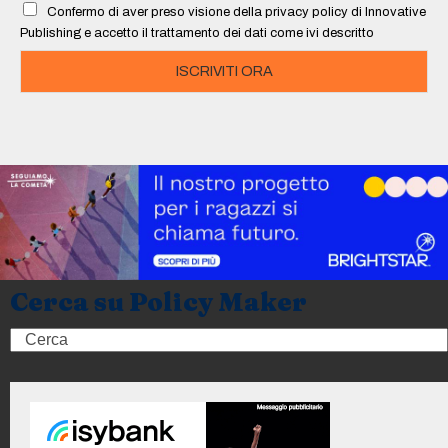
Confermo di aver preso visione della privacy policy di Innovative
*
Publishing e accetto il trattamento dei dati come ivi descritto
ISCRIVITI ORA
Cerca su Policy Maker
Search