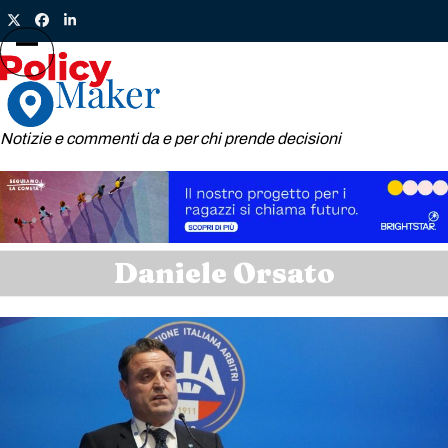
Skip
Twitter
Facebook
LinkedIn
to
content
Open
Close
mobile
mobile
menu
menu
Notizie e commenti da e per chi prende decisioni
Daniele Orsato