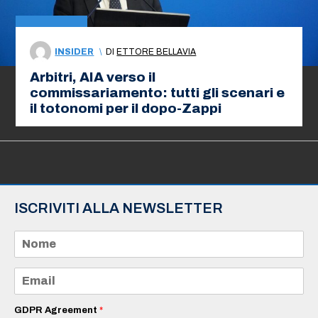
INSIDER
\
DI
ETTORE BELLAVIA
Arbitri, AIA verso il
commissariamento: tutti gli scenari e
il totonomi per il dopo-Zappi
ISCRIVITI ALLA NEWSLETTER
N
o
m
e
E
*
m
a
i
GDPR Agreement
*
l