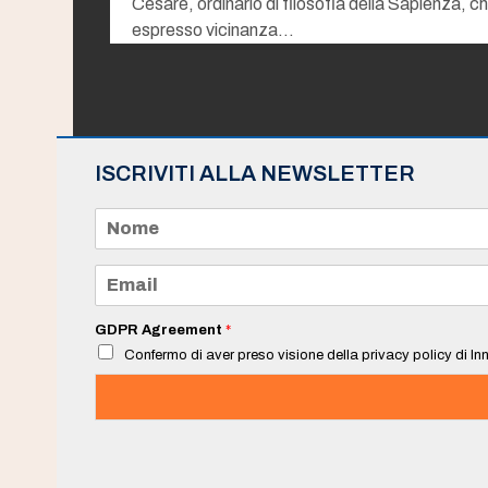
Cesare, ordinario di filosofia della Sapienza, c
espresso vicinanza…
ISCRIVITI ALLA NEWSLETTER
N
o
m
e
E
*
m
a
i
GDPR Agreement
*
l
Confermo di aver preso visione della privacy policy di Inn
*