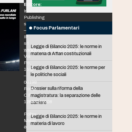
Editore:
Innovative
Publishing
srl
Focus Parlamentari
–
IP
srl
Legge di Bilancio 2025: le norme in
www.innovativepublishing.it
materia di Affari costituzionali
Via
Po,
Legge di Bilancio 2025: le norme per
16/B
le politiche sociali
–
00198
Dossier sulla riforma della
Roma
C.F.
magistratura: la separazione delle
12653211008
carriere
Policy
Legge di Bilancio 2025: le norme in
Maker
materia di lavoro
è