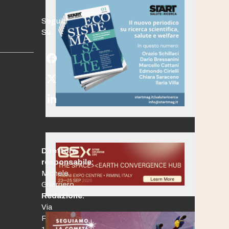
Seguici
Su:
Facebook
Twitter
(deprecated)
LinkedIn
Direttore
responsabile:
Michele
Guerriero
Redazione:
Via
Po,