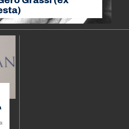
Gero Grassi (ex
esta)
a
Di