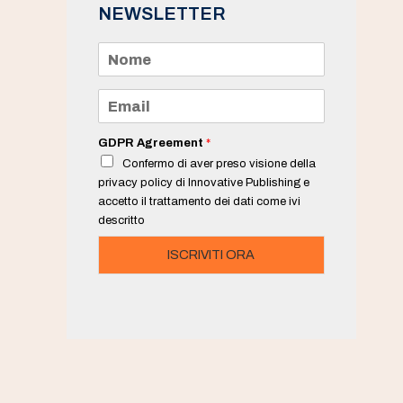
NEWSLETTER
N
o
m
e
E
*
m
a
i
GDPR Agreement
*
l
Confermo di aver preso visione della
*
privacy policy di Innovative Publishing e
accetto il trattamento dei dati come ivi
descritto
ISCRIVITI ORA