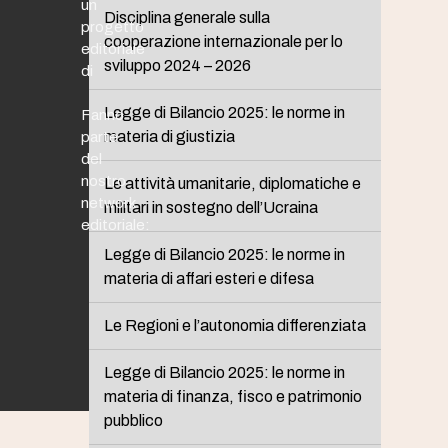
un
Disciplina generale sulla
progetto
cooperazione internazionale per lo
editoriale
sviluppo 2024 – 2026
di
Legge di Bilancio 2025: le norme in
Fanno
materia di giustizia
parte
del
nostro
Le attività umanitarie, diplomatiche e
network
militari in sostegno dell’Ucraina
editoriale:
Legge di Bilancio 2025: le norme in
materia di affari esteri e difesa
Le Regioni e l’autonomia differenziata
Legge di Bilancio 2025: le norme in
materia di finanza, fisco e patrimonio
pubblico