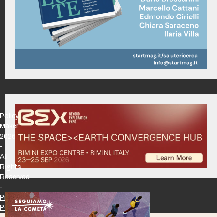
Policy
Maker
2026
-
All
Rights
Reserved
-
Privacy
Policy