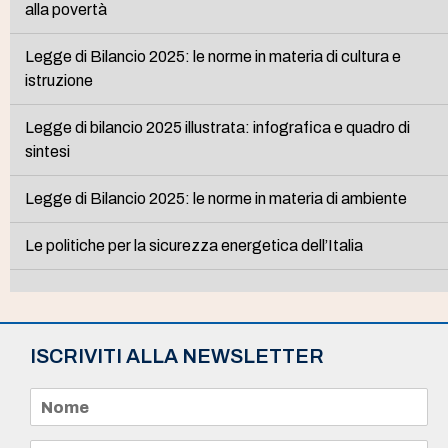
alla povertà
Legge di Bilancio 2025: le norme in materia di cultura e
istruzione
Legge di bilancio 2025 illustrata: infografica e quadro di
sintesi
Legge di Bilancio 2025: le norme in materia di ambiente
Le politiche per la sicurezza energetica dell’Italia
ISCRIVITI ALLA NEWSLETTER
N
o
m
e
E