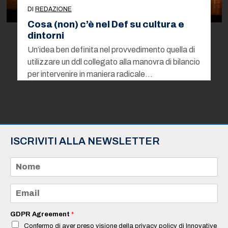
DI
REDAZIONE
Cosa (non) c’è nel Def su cultura e
dintorni
Un’idea ben definita nel provvedimento quella di
utilizzare un ddl collegato alla manovra di bilancio
per intervenire in maniera radicale…
ISCRIVITI ALLA NEWSLETTER
N
o
m
e
E
*
m
a
i
GDPR Agreement
*
l
Confermo di aver preso visione della privacy policy di Innovative
*