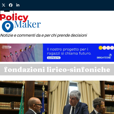
Skip
Twitter
Facebook
LinkedIn
to
content
Open
Close
mobile
mobile
menu
menu
Notizie e commenti da e per chi prende decisioni
fondazioni lirico-sinfoniche