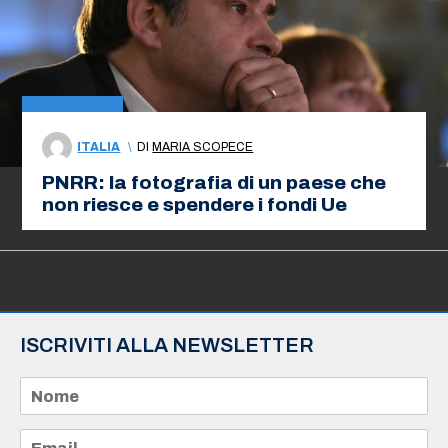
ITALIA
\
DI
MARIA SCOPECE
PNRR: la fotografia di un paese che
non riesce e spendere i fondi Ue
ISCRIVITI ALLA NEWSLETTER
N
o
m
e
E