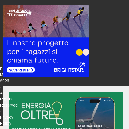
Policy
Maker
2026
-
All
Rights
Reserved
-
Privacy
Policy