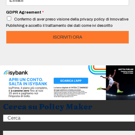
*
m
a
i
GDPR Agreement
*
l
Confermo di aver preso visione della privacy policy di Innovative
*
Publishing e accetto il trattamento dei dati come ivi descritto
ISCRIVITI ORA
Cerca su Policy Maker
Search