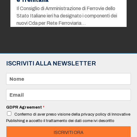
e Trenitalia
Il Consiglio di Amministrazione di Ferrovie dello
Stato Italiane ieri ha designato i componenti dei
nuovi Cda per Rete Ferroviaria…
ISCRIVITI ALLA NEWSLETTER
N
o
m
e
E
*
m
a
i
GDPR Agreement
*
l
Confermo di aver preso visione della privacy policy di Innovative
*
Publishing e accetto il trattamento dei dati come ivi descritto
ISCRIVITI ORA