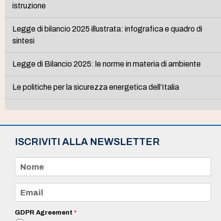
istruzione
Legge di bilancio 2025 illustrata: infografica e quadro di
sintesi
Legge di Bilancio 2025: le norme in materia di ambiente
Le politiche per la sicurezza energetica dell’Italia
ISCRIVITI ALLA NEWSLETTER
N
o
m
e
E
*
m
a
i
GDPR Agreement
*
l