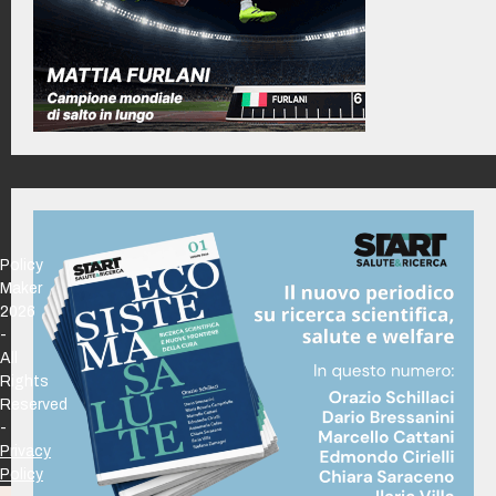
Policy
Maker
2026
-
All
Rights
Reserved
-
Privacy
Policy