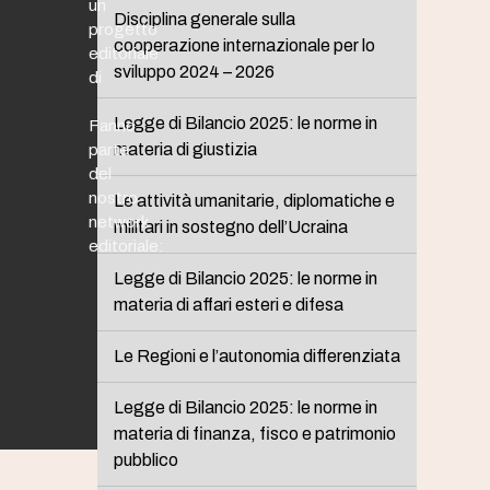
un
Disciplina generale sulla
progetto
cooperazione internazionale per lo
editoriale
sviluppo 2024 – 2026
di
Legge di Bilancio 2025: le norme in
Fanno
materia di giustizia
parte
del
nostro
Le attività umanitarie, diplomatiche e
network
militari in sostegno dell’Ucraina
editoriale:
Legge di Bilancio 2025: le norme in
materia di affari esteri e difesa
Le Regioni e l’autonomia differenziata
Legge di Bilancio 2025: le norme in
materia di finanza, fisco e patrimonio
pubblico