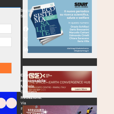
Seguici
Su:
Facebook
Twitter
(deprecated)
LinkedIn
Direttore
responsabile:
Michele
Guerriero
Redazione:
Via
Po,