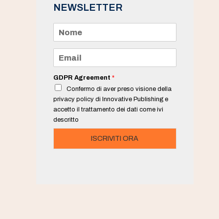
NEWSLETTER
N
o
m
e
E
*
m
a
i
GDPR Agreement
*
l
Confermo di aver preso visione della
*
privacy policy di Innovative Publishing e
accetto il trattamento dei dati come ivi
descritto
ISCRIVITI ORA