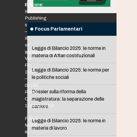
Editore:
Innovative
Publishing
srl
Focus Parlamentari
–
IP
srl
Legge di Bilancio 2025: le norme in
www.innovativepublishing.it
materia di Affari costituzionali
Via
Po,
Legge di Bilancio 2025: le norme per
16/B
le politiche sociali
–
00198
Dossier sulla riforma della
Roma
C.F.
magistratura: la separazione delle
12653211008
carriere
Policy
Legge di Bilancio 2025: le norme in
Maker
materia di lavoro
è