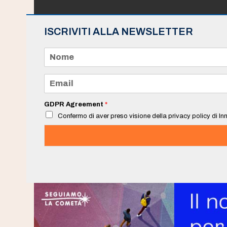
ISCRIVITI ALLA NEWSLETTER
N
o
m
e
E
*
m
a
i
GDPR Agreement
*
l
Confermo di aver preso visione della privacy policy di Inn
*