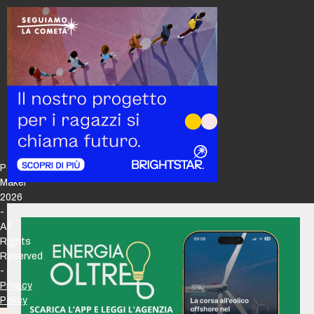
Policy
Maker
2026
-
All
Rights
Reserved
-
Privacy
Policy