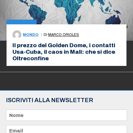
MONDO
\
DI
MARCO ORIOLES
Il prezzo del Golden Dome, i contatti
Usa-Cuba, il caos in Mali: che si dice
Oltreconfine
ISCRIVITI ALLA NEWSLETTER
N
o
m
e
E
*
m