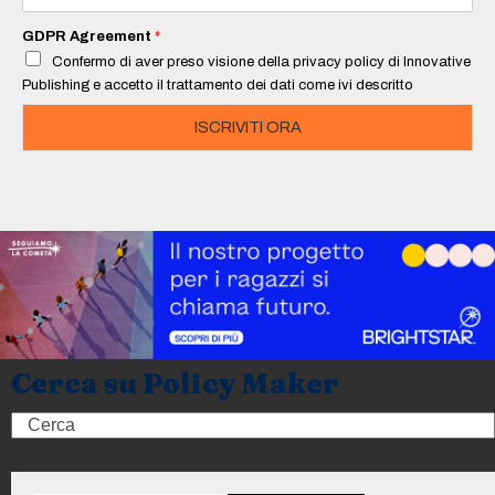
a
i
GDPR Agreement
*
l
Confermo di aver preso visione della privacy policy di Innovative
*
Publishing e accetto il trattamento dei dati come ivi descritto
ISCRIVITI ORA
Cerca su Policy Maker
Search