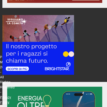
Policy
Maker
2026
-
All
Rights
Reserved
-
Privacy
Policy