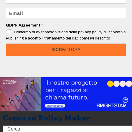
m
e
E
*
m
a
i
GDPR Agreement
*
l
Confermo di aver preso visione della privacy policy di Innovative
*
Publishing e accetto il trattamento dei dati come ivi descritto
ISCRIVITI ORA
Cerca su Policy Maker
Search