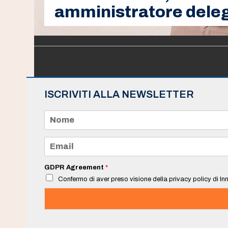
amministratore dele
ISCRIVITI ALLA NEWSLETTER
N
o
m
e
E
*
m
a
i
GDPR Agreement
*
l
Confermo di aver preso visione della privacy policy di Inn
*