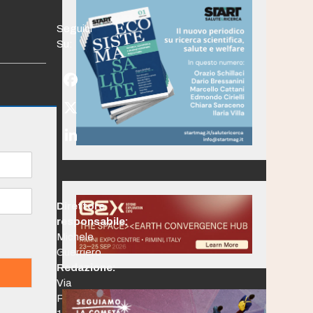
Seguici
Su:
Facebook
Twitter
(deprecated)
LinkedIn
Direttore
responsabile:
Michele
Guerriero
Redazione:
Via
Po,