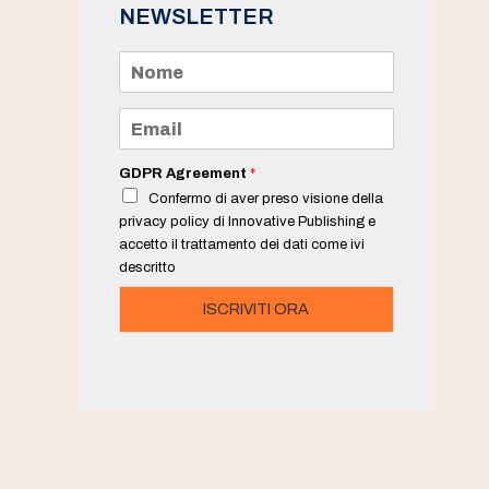
NEWSLETTER
N
o
m
e
E
*
m
a
i
GDPR Agreement
*
l
Confermo di aver preso visione della
*
privacy policy di Innovative Publishing e
accetto il trattamento dei dati come ivi
descritto
ISCRIVITI ORA