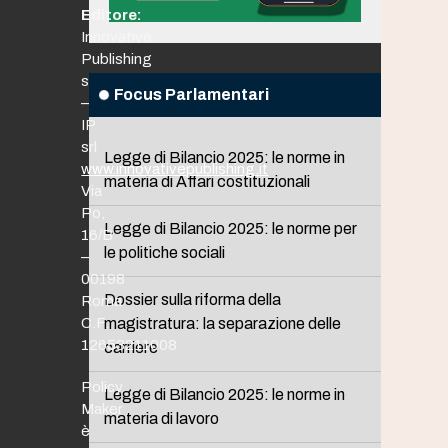
Editore:
Innovative
Publishing
srl
Focus Parlamentari
–
IP
srl
Legge di Bilancio 2025: le norme in
www.innovativepublishing.it
materia di Affari costituzionali
Via
Po,
Legge di Bilancio 2025: le norme per
16/B
le politiche sociali
–
00198
Dossier sulla riforma della
Roma
C.F.
magistratura: la separazione delle
12653211008
carriere
Policy
Legge di Bilancio 2025: le norme in
Maker
materia di lavoro
è