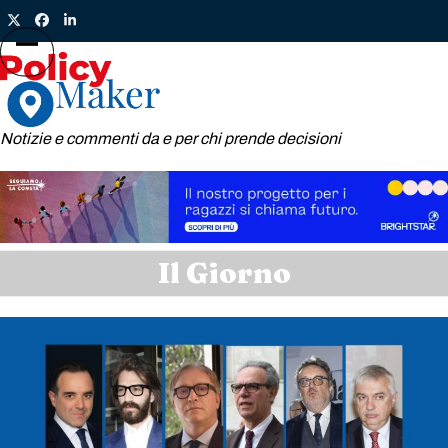
Skip
Twitter
Facebook
LinkedIn
to
content
Open
Close
mobile
mobile
menu
menu
Notizie e commenti da e per chi prende decisioni
Il Giorno