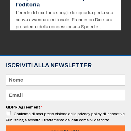
l’editoria
L’erede di Luxottica sceglie la squadra per la sua
nuova avventura editoriale: Francesco Dini sarà
presidente della concessionaria Speed e…
ISCRIVITI ALLA NEWSLETTER
N
o
m
e
E
*
m
a
i
GDPR Agreement
*
l
Confermo di aver preso visione della privacy policy di Innovative
*
Publishing e accetto il trattamento dei dati come ivi descritto