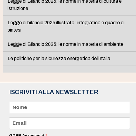
Legge di Bilancio 2025: le norme in materia di cultura e
istruzione
Legge di bilancio 2025 illustrata: infografica e quadro di
sintesi
Legge di Bilancio 2025: le norme in materia di ambiente
Le politiche per la sicurezza energetica dell’Italia
ISCRIVITI ALLA NEWSLETTER
N
o
m
e
E
*
m
a
i
GDPR Agreement
*