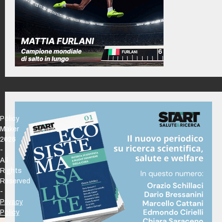
Policy
Maker
2026
-
All
Rights
Reserved
-
Privacy
Policy