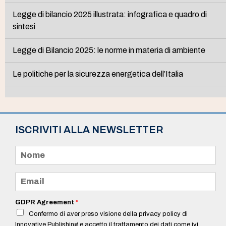
Legge di bilancio 2025 illustrata: infografica e quadro di
sintesi
Legge di Bilancio 2025: le norme in materia di ambiente
Le politiche per la sicurezza energetica dell’Italia
ISCRIVITI ALLA NEWSLETTER
N
o
m
e
E
*
m
a
i
GDPR Agreement
*
l
Confermo di aver preso visione della privacy policy di
*
Innovative Publishing e accetto il trattamento dei dati come ivi