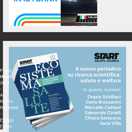
Policy
Maker
2026
-
All
Rights
Reserved
-
Privacy
Policy