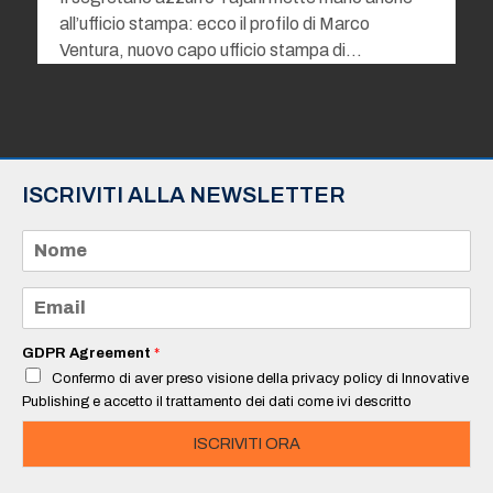
all’ufficio stampa: ecco il profilo di Marco
Ventura, nuovo capo ufficio stampa di…
ISCRIVITI ALLA NEWSLETTER
N
o
m
e
E
*
m
a
i
GDPR Agreement
*
l
Confermo di aver preso visione della privacy policy di Innovative
*
Publishing e accetto il trattamento dei dati come ivi descritto
ISCRIVITI ORA