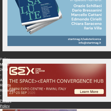
Policy
Maker
2026
-
All
Rights
Reserved
-
Privacy
Policy