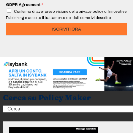
i
GDPR Agreement
*
l
Confermo di aver preso visione della privacy policy di Innovative
*
Publishing e accetto il trattamento dei dati come ivi descritto
ISCRIVITI ORA
Cerca su Policy Maker
Search