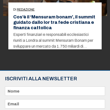
DI
REDAZIONE
Cos’è il ‘Mensuram bonam’, il summit
guidato dallo Ior tra fede cristiana e
finanza cattolica
Esperti finanziari e responsabili ecclesiastici
riuniti a Londra al summit Mensuram Bonam per
sviluppare un mercato da 1.750 miliardi di…
ISCRIVITI ALLA NEWSLETTER
N
o
m
e
E
*
m
a