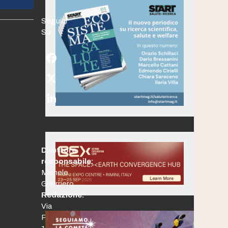
Seguici
Su:
Facebook
Twitter
(deprecated)
LinkedIn
Direttore
responsabile:
Michele
Guerriero
Redazione:
Via
Po,