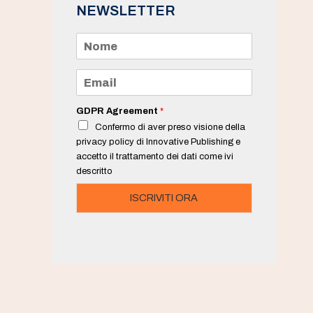
NEWSLETTER
N
o
m
e
E
*
m
a
i
GDPR Agreement
*
l
Confermo di aver preso visione della
*
privacy policy di Innovative Publishing e
accetto il trattamento dei dati come ivi
descritto
ISCRIVITI ORA