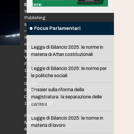
Editore:
Innovative
Publishing
srl
Focus Parlamentari
–
IP
srl
Legge di Bilancio 2025: le norme in
www.innovativepublishing.it
materia di Affari costituzionali
Via
Po,
Legge di Bilancio 2025: le norme per
16/B
le politiche sociali
–
00198
Dossier sulla riforma della
Roma
C.F.
magistratura: la separazione delle
12653211008
carriere
Policy
Legge di Bilancio 2025: le norme in
Maker
materia di lavoro
è