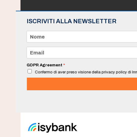
ISCRIVITI ALLA NEWSLETTER
N
o
m
e
E
*
m
a
i
GDPR Agreement
*
l
Confermo di aver preso visione della privacy policy di Inn
*