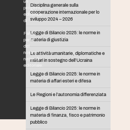
un
Disciplina generale sulla
progetto
cooperazione internazionale per lo
editoriale
sviluppo 2024 – 2026
di
Legge di Bilancio 2025: le norme in
Fanno
materia di giustizia
parte
del
nostro
Le attività umanitarie, diplomatiche e
network
militari in sostegno dell’Ucraina
editoriale:
Legge di Bilancio 2025: le norme in
materia di affari esteri e difesa
Le Regioni e l’autonomia differenziata
Legge di Bilancio 2025: le norme in
materia di finanza, fisco e patrimonio
pubblico