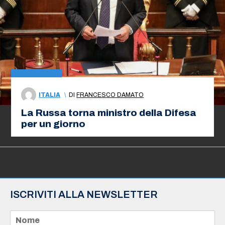
ITALIA
\
DI
FRANCESCO DAMATO
La Russa torna ministro della Difesa
per un giorno
ISCRIVITI ALLA NEWSLETTER
N
o