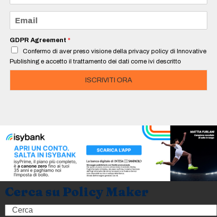
m
e
E
*
m
a
i
GDPR Agreement
*
l
Confermo di aver preso visione della privacy policy di Innovative
*
Publishing e accetto il trattamento dei dati come ivi descritto
ISCRIVITI ORA
Cerca su Policy Maker
Search