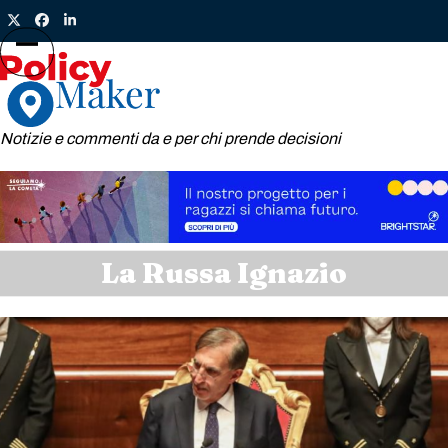
Skip
Twitter
Facebook
LinkedIn
to
content
Open
Close
mobile
mobile
menu
menu
Notizie e commenti da e per chi prende decisioni
La Russa Ignazio