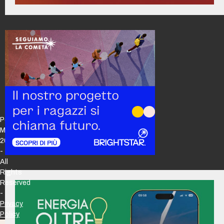
Policy
Maker
2026
-
All
Rights
Reserved
-
Privacy
Policy