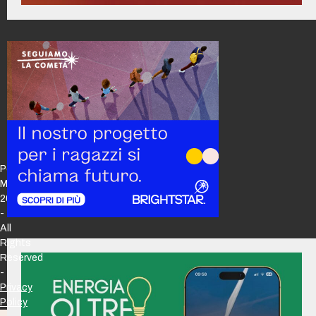
Policy
Maker
2026
-
All
Rights
Reserved
-
Privacy
Policy