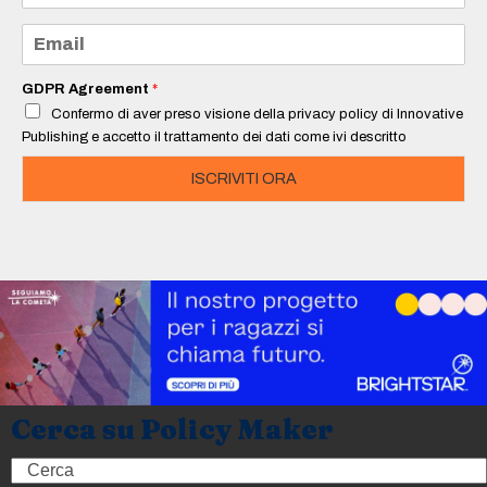
m
e
E
*
m
a
i
GDPR Agreement
*
l
Confermo di aver preso visione della privacy policy di Innovative
*
Publishing e accetto il trattamento dei dati come ivi descritto
ISCRIVITI ORA
Cerca su Policy Maker
Search