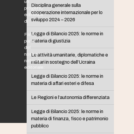
un
Disciplina generale sulla
progetto
cooperazione internazionale per lo
editoriale
sviluppo 2024 – 2026
di
Legge di Bilancio 2025: le norme in
Fanno
materia di giustizia
parte
del
nostro
Le attività umanitarie, diplomatiche e
network
militari in sostegno dell’Ucraina
editoriale:
Legge di Bilancio 2025: le norme in
materia di affari esteri e difesa
Le Regioni e l’autonomia differenziata
Legge di Bilancio 2025: le norme in
materia di finanza, fisco e patrimonio
pubblico