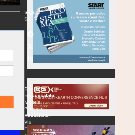
Seguici
Su:
Facebook
Twitter
(deprecated)
LinkedIn
Direttore
responsabile:
Michele
Guerriero
Redazione:
Via
Po,