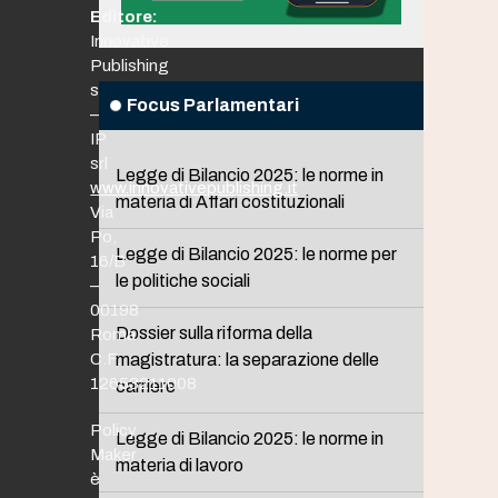
Editore:
Innovative
Publishing
srl
Focus Parlamentari
–
IP
srl
Legge di Bilancio 2025: le norme in
www.innovativepublishing.it
materia di Affari costituzionali
Via
Po,
Legge di Bilancio 2025: le norme per
16/B
le politiche sociali
–
00198
Dossier sulla riforma della
Roma
C.F.
magistratura: la separazione delle
12653211008
carriere
Policy
Legge di Bilancio 2025: le norme in
Maker
materia di lavoro
è