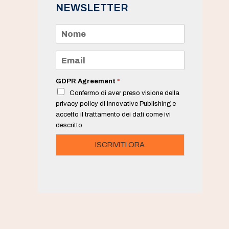
NEWSLETTER
N
o
m
e
E
*
m
a
i
GDPR Agreement
*
l
Confermo di aver preso visione della
*
privacy policy di Innovative Publishing e
accetto il trattamento dei dati come ivi
descritto
ISCRIVITI ORA