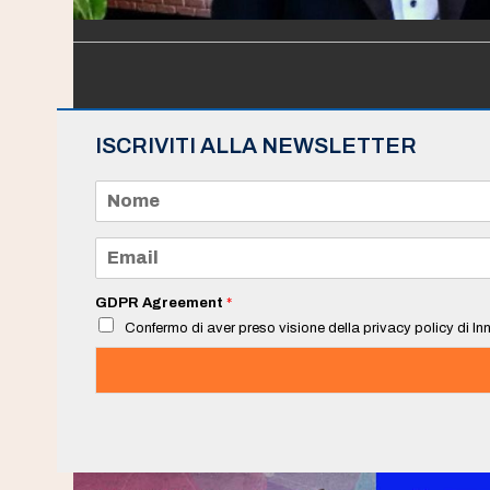
ISCRIVITI ALLA NEWSLETTER
N
o
m
e
E
*
m
a
i
GDPR Agreement
*
l
Confermo di aver preso visione della privacy policy di Inn
*