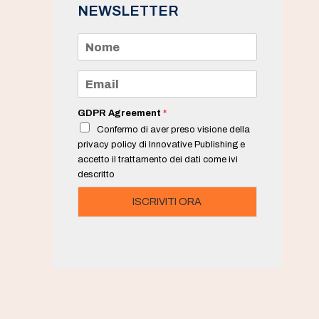
NEWSLETTER
N
o
m
e
E
*
m
a
i
GDPR Agreement
*
l
Confermo di aver preso visione della
*
privacy policy di Innovative Publishing e
accetto il trattamento dei dati come ivi
descritto
ISCRIVITI ORA