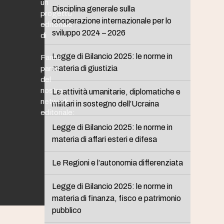
un
Disciplina generale sulla
progetto
cooperazione internazionale per lo
editoriale
sviluppo 2024 – 2026
di
Legge di Bilancio 2025: le norme in
Fanno
materia di giustizia
parte
del
nostro
Le attività umanitarie, diplomatiche e
network
militari in sostegno dell’Ucraina
editoriale:
Legge di Bilancio 2025: le norme in
materia di affari esteri e difesa
Le Regioni e l’autonomia differenziata
Legge di Bilancio 2025: le norme in
materia di finanza, fisco e patrimonio
pubblico