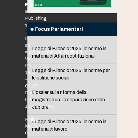
Editore:
Innovative
Publishing
srl
Focus Parlamentari
–
IP
srl
Legge di Bilancio 2025: le norme in
www.innovativepublishing.it
materia di Affari costituzionali
Via
Po,
Legge di Bilancio 2025: le norme per
16/B
le politiche sociali
–
00198
Dossier sulla riforma della
Roma
C.F.
magistratura: la separazione delle
12653211008
carriere
Policy
Legge di Bilancio 2025: le norme in
Maker
materia di lavoro
è