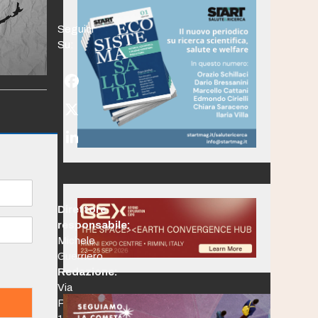
Seguici
Su:
Facebook
Twitter
(deprecated)
LinkedIn
Direttore
responsabile:
Michele
Guerriero
Redazione:
Via
Po,