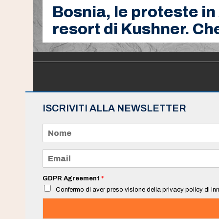
Bosnia, le proteste in
resort di Kushner. Che
ISCRIVITI ALLA NEWSLETTER
N
o
m
e
E
*
m
a
i
GDPR Agreement
*
l
Confermo di aver preso visione della privacy policy di Inn
*