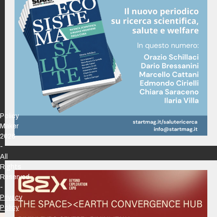
Policy
Maker
2026
-
All
Rights
Reserved
-
Privacy
Policy