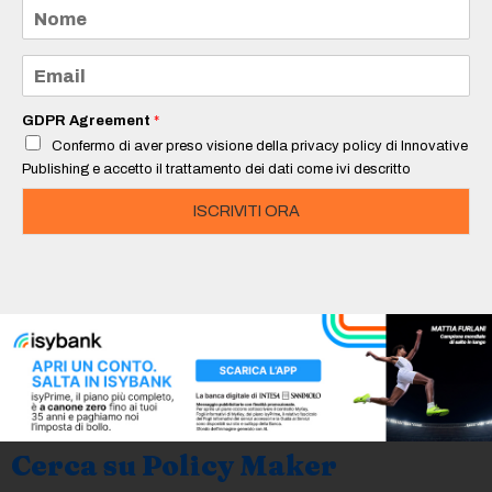
N
o
m
e
E
*
m
a
i
GDPR Agreement
*
l
Confermo di aver preso visione della privacy policy di Innovative
*
Publishing e accetto il trattamento dei dati come ivi descritto
ISCRIVITI ORA
Cerca su Policy Maker