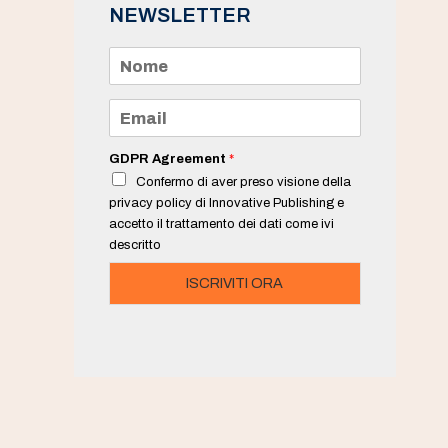
NEWSLETTER
N
o
m
e
E
*
m
a
i
GDPR Agreement
*
l
Confermo di aver preso visione della
*
privacy policy di Innovative Publishing e
accetto il trattamento dei dati come ivi
descritto
ISCRIVITI ORA