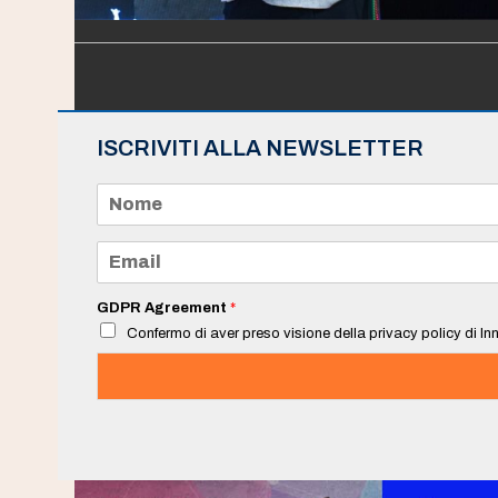
ISCRIVITI ALLA NEWSLETTER
N
o
m
e
E
*
m
a
i
GDPR Agreement
*
l
Confermo di aver preso visione della privacy policy di Inn
*