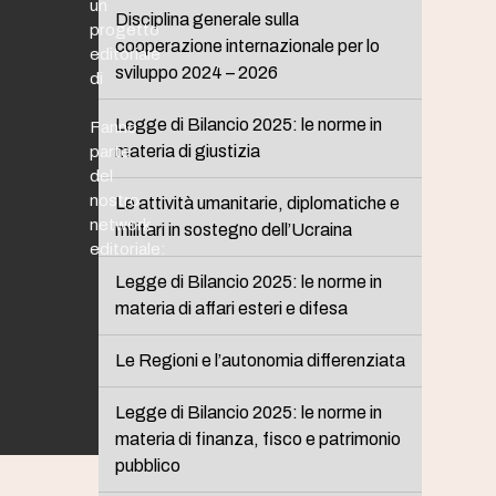
un
Disciplina generale sulla
progetto
cooperazione internazionale per lo
editoriale
sviluppo 2024 – 2026
di
Legge di Bilancio 2025: le norme in
Fanno
materia di giustizia
parte
del
nostro
Le attività umanitarie, diplomatiche e
network
militari in sostegno dell’Ucraina
editoriale:
Legge di Bilancio 2025: le norme in
materia di affari esteri e difesa
Le Regioni e l’autonomia differenziata
Legge di Bilancio 2025: le norme in
materia di finanza, fisco e patrimonio
pubblico