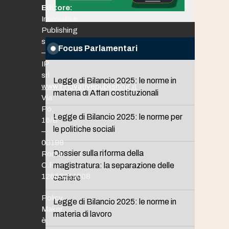
Editore:
Innovative
Publishing
srl
Focus Parlamentari
–
IP
srl
Legge di Bilancio 2025: le norme in
www.innovativepublishing.it
materia di Affari costituzionali
Via
Po,
Legge di Bilancio 2025: le norme per
16/B
le politiche sociali
–
00198
Dossier sulla riforma della
Roma
C.F.
magistratura: la separazione delle
12653211008
carriere
Policy
Legge di Bilancio 2025: le norme in
Maker
materia di lavoro
è