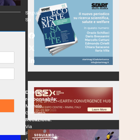
Seguici
Su:
Facebook
Twitter
(deprecated)
LinkedIn
Direttore
responsabile:
Michele
Guerriero
Redazione:
Via
Po,