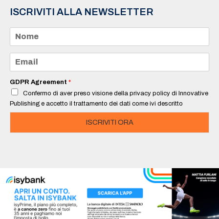
ISCRIVITI ALLA NEWSLETTER
N
o
m
e
E
*
m
a
i
GDPR Agreement
*
l
Confermo di aver preso visione della privacy policy di Innovative
*
Publishing e accetto il trattamento dei dati come ivi descritto
ISCRIVITI ORA