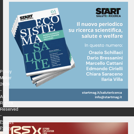
Policy
Maker
2026
-
All
Rights
Reserved
-
Privacy
Policy