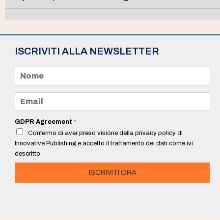
ISCRIVITI ALLA NEWSLETTER
N
o
m
e
E
*
m
a
i
GDPR Agreement
*
l
Confermo di aver preso visione della privacy policy di
*
Innovative Publishing e accetto il trattamento dei dati come ivi
descritto
ISCRIVITI ORA