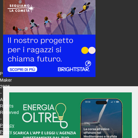
Policy
Maker
2026
-
All
Rights
Reserved
-
Privacy
Policy