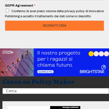
a
i
GDPR Agreement
*
l
Confermo di aver preso visione della privacy policy di Innovative
*
Publishing e accetto il trattamento dei dati come ivi descritto
ISCRIVITI ORA
Cerca su Policy Maker
Search