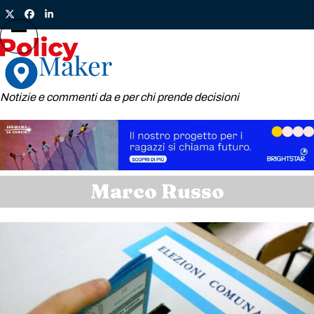
Skip
Twitter
Facebook
LinkedIn
to
content
Open
Close
mobile
mobile
menu
menu
Notizie e commenti da e per chi prende decisioni
Marco Russo