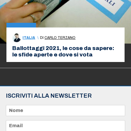
ITALIA
\
DI
CARLO TERZANO
Ballottaggi 2021, le cose da sapere:
le sfide aperte e dove si vota
ISCRIVITI ALLA NEWSLETTER
N
o
m
e
E
*
m