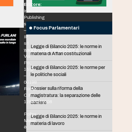
Editore:
Innovative
Publishing
srl
Focus Parlamentari
–
IP
srl
Legge di Bilancio 2025: le norme in
www.innovativepublishing.it
materia di Affari costituzionali
Via
Po,
Legge di Bilancio 2025: le norme per
16/B
le politiche sociali
–
00198
Dossier sulla riforma della
Roma
C.F.
magistratura: la separazione delle
12653211008
carriere
Policy
Legge di Bilancio 2025: le norme in
Maker
materia di lavoro
è