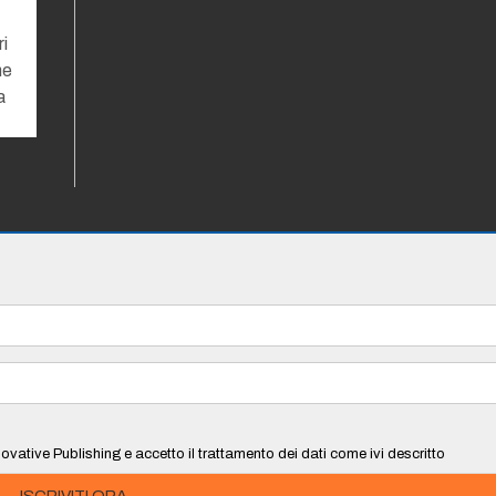
ri
he
a
ovative Publishing e accetto il trattamento dei dati come ivi descritto
ISCRIVITI ORA