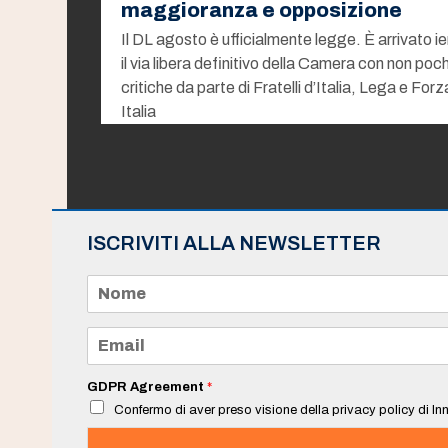
maggioranza e opposizione
Il DL agosto è ufficialmente legge. È arrivato ie
il via libera definitivo della Camera con non poc
critiche da parte di Fratelli d’Italia, Lega e Forz
Italia
ISCRIVITI ALLA NEWSLETTER
N
o
m
e
E
*
m
a
i
GDPR Agreement
*
l
Confermo di aver preso visione della privacy policy di Inn
*