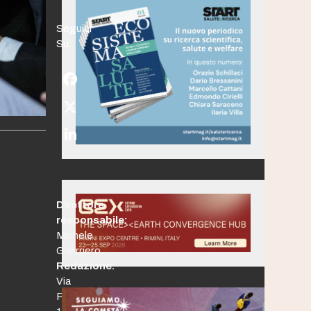
Seguici
Su:
Facebook
Twitter
(deprecated)
LinkedIn
Direttore
responsabile:
Michele
Guerriero
Redazione:
Via
Po,