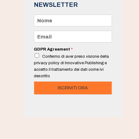
NEWSLETTER
N
o
m
e
E
*
m
a
i
GDPR Agreement
*
l
Confermo di aver preso visione della
*
privacy policy di Innovative Publishing e
accetto il trattamento dei dati come ivi
descritto
ISCRIVITI ORA