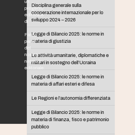
un
Disciplina generale sulla
progetto
cooperazione internazionale per lo
editoriale
sviluppo 2024 – 2026
di
Legge di Bilancio 2025: le norme in
Fanno
materia di giustizia
parte
del
nostro
Le attività umanitarie, diplomatiche e
network
militari in sostegno dell’Ucraina
editoriale:
Legge di Bilancio 2025: le norme in
materia di affari esteri e difesa
Le Regioni e l’autonomia differenziata
Legge di Bilancio 2025: le norme in
materia di finanza, fisco e patrimonio
pubblico