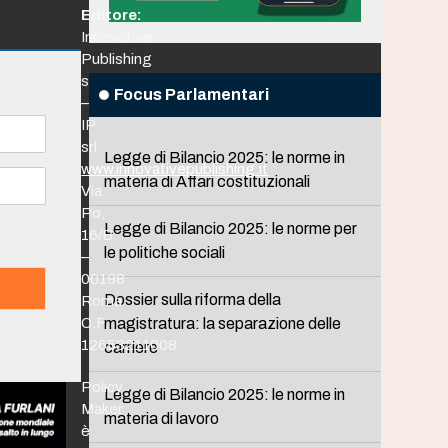
Editore:
Innovative
Publishing
srl
Focus Parlamentari
–
IP
srl
Legge di Bilancio 2025: le norme in
www.innovativepublishing.it
materia di Affari costituzionali
Via
Po,
Legge di Bilancio 2025: le norme per
16/B
le politiche sociali
–
00198
Dossier sulla riforma della
Roma
C.F.
magistratura: la separazione delle
12653211008
carriere
Policy
Legge di Bilancio 2025: le norme in
Maker
materia di lavoro
è