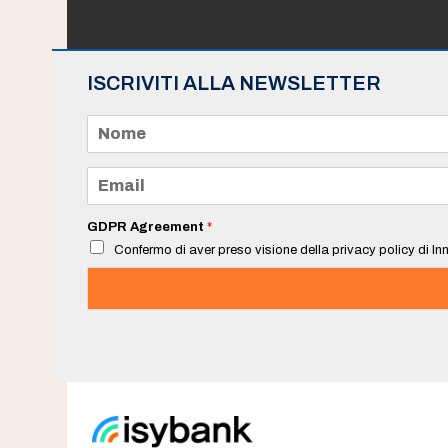
ISCRIVITI ALLA NEWSLETTER
N
o
m
e
E
*
m
a
i
GDPR Agreement
*
l
Confermo di aver preso visione della privacy policy di Inn
*