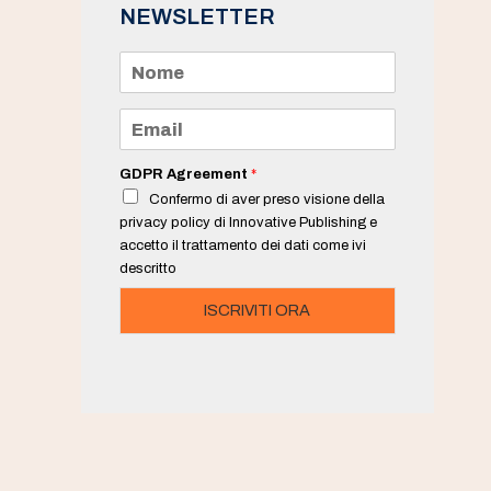
NEWSLETTER
N
o
m
e
E
*
m
a
i
GDPR Agreement
*
l
Confermo di aver preso visione della
*
privacy policy di Innovative Publishing e
accetto il trattamento dei dati come ivi
descritto
ISCRIVITI ORA