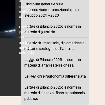
un
Disciplina generale sulla
progetto
cooperazione internazionale per lo
editoriale
sviluppo 2024 – 2026
di
Legge di Bilancio 2025: le norme in
Fanno
materia di giustizia
parte
del
nostro
Le attività umanitarie, diplomatiche e
network
militari in sostegno dell’Ucraina
editoriale:
Legge di Bilancio 2025: le norme in
materia di affari esteri e difesa
Le Regioni e l’autonomia differenziata
Legge di Bilancio 2025: le norme in
materia di finanza, fisco e patrimonio
pubblico