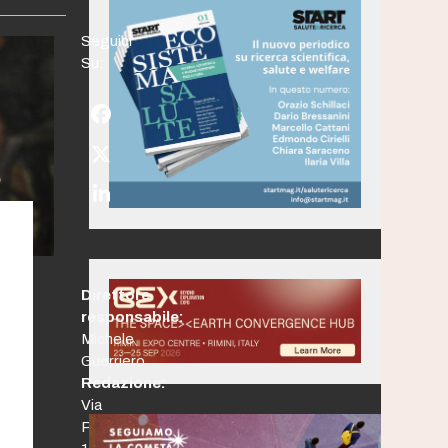
Seguici
Su:
Facebook
Twitter
(deprecated)
LinkedIn
Direttore
responsabile:
Michele
Guerriero
Redazione:
Via
Po,