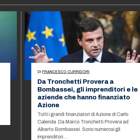
DI
FRANCESCO CURRIDORI
Da Tronchetti Provera a
Bombassei, gli imprenditori e le
aziende che hanno finanziato
Azione
Tutti i grandi finanziatori di Azione di Carlo
Calenda Da Marco Tronchetti Provera ad
Alberto Bombassei. Sono numerosi gli
imprenditori…