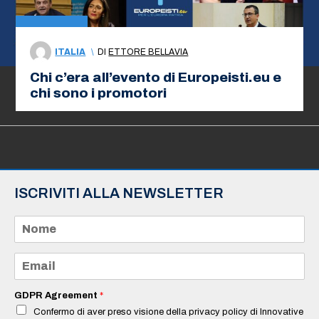
ITALIA
\
DI
ETTORE BELLAVIA
Chi c’era all’evento di Europeisti.eu e
chi sono i promotori
ISCRIVITI ALLA NEWSLETTER
N
o
m
e
E
*
m
a
i
GDPR Agreement
*
l
Confermo di aver preso visione della privacy policy di Innovative
*