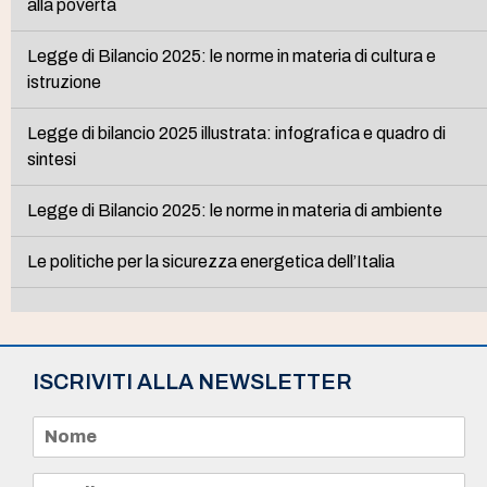
alla povertà
Legge di Bilancio 2025: le norme in materia di cultura e
istruzione
Legge di bilancio 2025 illustrata: infografica e quadro di
sintesi
Legge di Bilancio 2025: le norme in materia di ambiente
Le politiche per la sicurezza energetica dell’Italia
ISCRIVITI ALLA NEWSLETTER
N
o
m
e
E