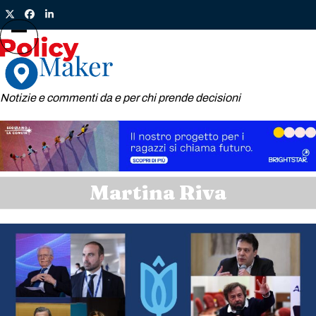
Skip
Twitter
Facebook
LinkedIn
to
content
Open
Close
mobile
mobile
menu
menu
Notizie e commenti da e per chi prende decisioni
Martina Riva