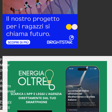
Policy
Maker
2026
-
All
Rights
Reserved
-
Privacy
Policy