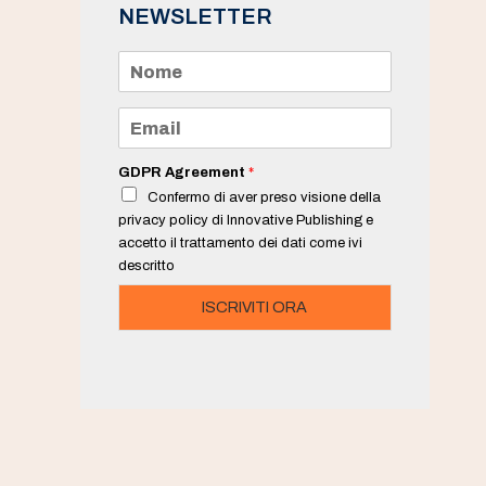
NEWSLETTER
N
o
m
e
E
*
m
a
i
GDPR Agreement
*
l
Confermo di aver preso visione della
*
privacy policy di Innovative Publishing e
accetto il trattamento dei dati come ivi
descritto
ISCRIVITI ORA