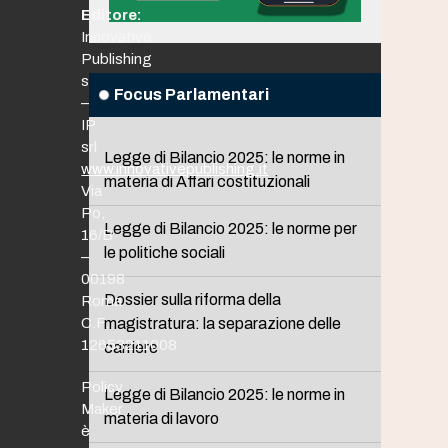
Editore:
Innovative
Publishing
srl
Focus Parlamentari
–
IP
srl
Legge di Bilancio 2025: le norme in
www.innovativepublishing.it
materia di Affari costituzionali
Via
Po,
Legge di Bilancio 2025: le norme per
16/B
le politiche sociali
–
00198
Dossier sulla riforma della
Roma
C.F.
magistratura: la separazione delle
12653211008
carriere
Policy
Legge di Bilancio 2025: le norme in
Maker
materia di lavoro
è