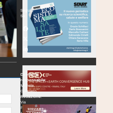
Seguici
Su:
Facebook
Twitter
(deprecated)
LinkedIn
Direttore
responsabile:
Michele
Guerriero
Redazione:
Via
Po,