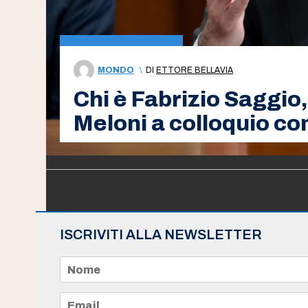
MONDO
\
DI
ETTORE BELLAVIA
Chi è Fabrizio Saggio, 
Meloni a colloquio co
ISCRIVITI ALLA NEWSLETTER
N
o
m
e
E
*