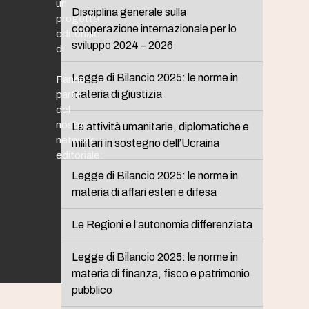
un
Disciplina generale sulla
progetto
cooperazione internazionale per lo
editoriale
sviluppo 2024 – 2026
di
Legge di Bilancio 2025: le norme in
Fanno
materia di giustizia
parte
del
nostro
Le attività umanitarie, diplomatiche e
network
militari in sostegno dell’Ucraina
editoriale:
Legge di Bilancio 2025: le norme in
materia di affari esteri e difesa
Le Regioni e l’autonomia differenziata
Legge di Bilancio 2025: le norme in
materia di finanza, fisco e patrimonio
pubblico