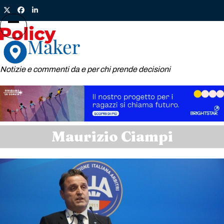
Skip
Twitter
Facebook
LinkedIn
to
content
Open
Close
mobile
mobile
menu
menu
Notizie e commenti da e per chi prende decisioni
Maurizio Ciampi