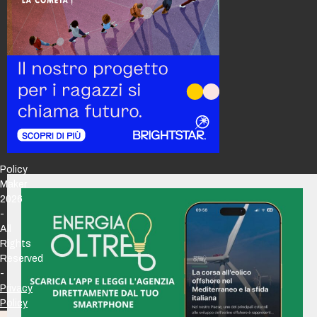
Policy
Maker
2026
-
All
Rights
Reserved
-
Privacy
Policy