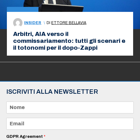
INSIDER
\
DI
ETTORE BELLAVIA
Arbitri, AIA verso il
commissariamento: tutti gli scenari e
il totonomi per il dopo-Zappi
ISCRIVITI ALLA NEWSLETTER
N
o
m
e
E
*
m
a
i
GDPR Agreement
*
l