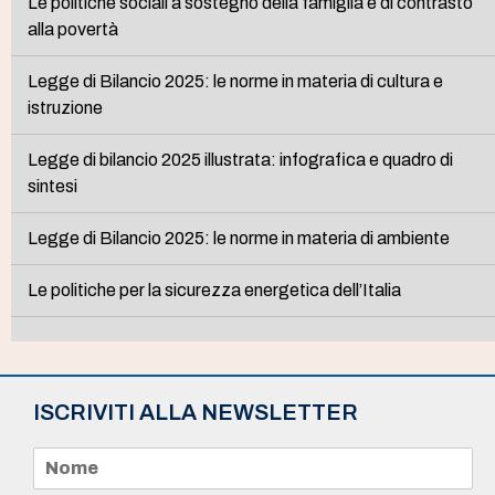
Le politiche sociali a sostegno della famiglia e di contrasto
alla povertà
Legge di Bilancio 2025: le norme in materia di cultura e
istruzione
Legge di bilancio 2025 illustrata: infografica e quadro di
sintesi
Legge di Bilancio 2025: le norme in materia di ambiente
Le politiche per la sicurezza energetica dell’Italia
ISCRIVITI ALLA NEWSLETTER
N
o
m