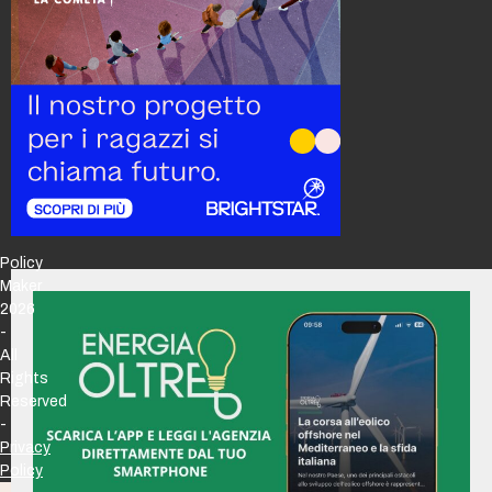
Policy
Maker
2026
-
All
Rights
Reserved
-
Privacy
Policy