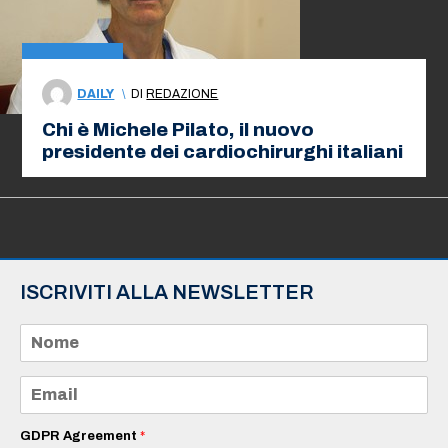
DAILY
\
DI
REDAZIONE
Chi è Michele Pilato, il nuovo
presidente dei cardiochirurghi italiani
ISCRIVITI ALLA NEWSLETTER
N
o
m
e
E
*
m
a
i
GDPR Agreement
*
l