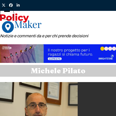
Skip
Twitter
Facebook
LinkedIn
to
content
Open
Close
mobile
mobile
menu
menu
Notizie e commenti da e per chi prende decisioni
Michele Pilato