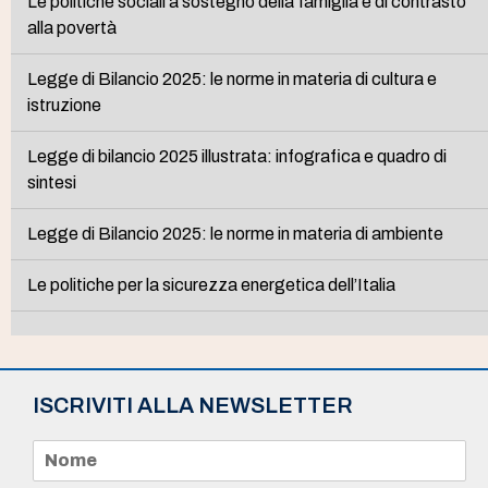
Le politiche sociali a sostegno della famiglia e di contrasto
alla povertà
Legge di Bilancio 2025: le norme in materia di cultura e
istruzione
Legge di bilancio 2025 illustrata: infografica e quadro di
sintesi
Legge di Bilancio 2025: le norme in materia di ambiente
Le politiche per la sicurezza energetica dell’Italia
ISCRIVITI ALLA NEWSLETTER
N
o
m