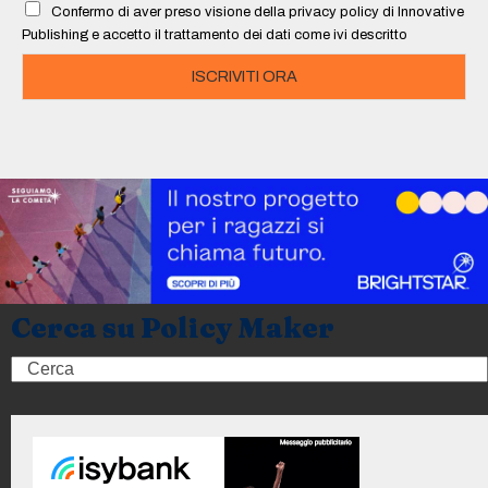
Confermo di aver preso visione della privacy policy di Innovative
*
Publishing e accetto il trattamento dei dati come ivi descritto
ISCRIVITI ORA
Cerca su Policy Maker
Search