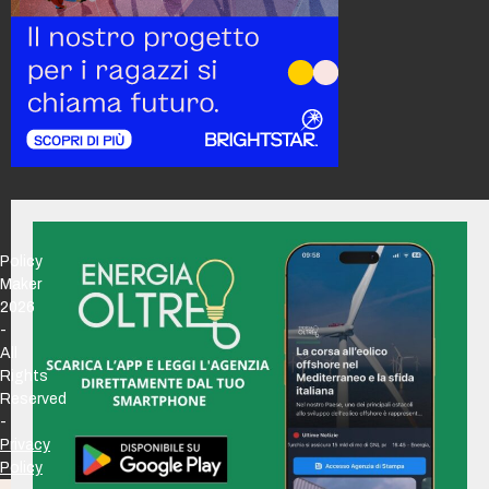
Policy
Maker
2026
-
All
Rights
Reserved
-
Privacy
Policy