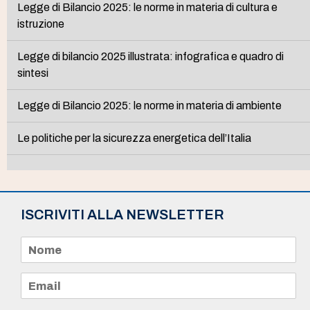
Legge di Bilancio 2025: le norme in materia di cultura e
istruzione
Legge di bilancio 2025 illustrata: infografica e quadro di
sintesi
Legge di Bilancio 2025: le norme in materia di ambiente
Le politiche per la sicurezza energetica dell’Italia
ISCRIVITI ALLA NEWSLETTER
N
o
m
e
E
*
m
a