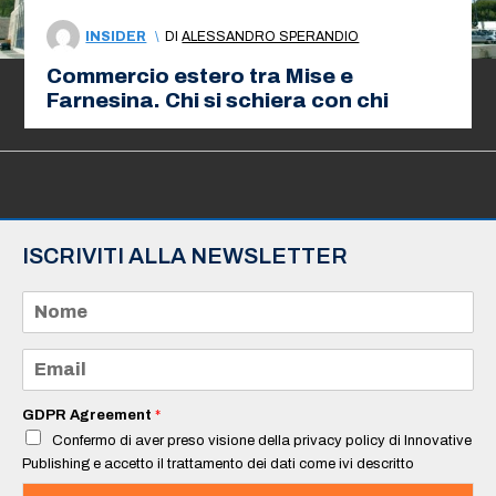
INSIDER
\
DI
ALESSANDRO SPERANDIO
Commercio estero tra Mise e
Farnesina. Chi si schiera con chi
ISCRIVITI ALLA NEWSLETTER
N
o
m
e
E
*
m
a
i
GDPR Agreement
*
l
Confermo di aver preso visione della privacy policy di Innovative
*
Publishing e accetto il trattamento dei dati come ivi descritto