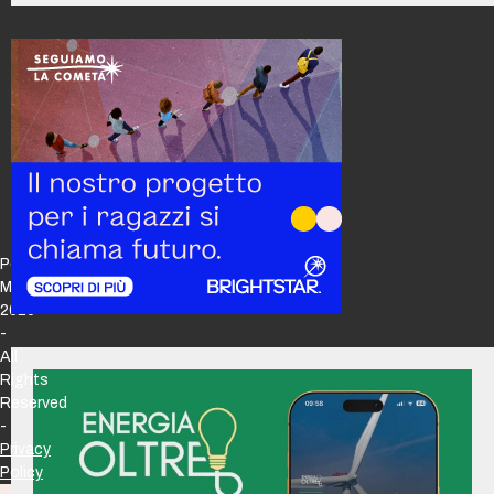
Policy
Maker
2026
-
All
Rights
Reserved
-
Privacy
Policy