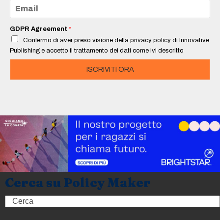
e
E
*
m
a
i
GDPR Agreement
*
l
Confermo di aver preso visione della privacy policy di Innovative
*
Publishing e accetto il trattamento dei dati come ivi descritto
ISCRIVITI ORA
Cerca su Policy Maker
Search