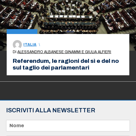
ITALIA
\
DI
ALESSANDRO ALBANESE GINAMMI E GIULIA ALFIERI
Referendum, le ragioni del sì e del no
sul taglio dei parlamentari
ISCRIVITI ALLA NEWSLETTER
N
o
m