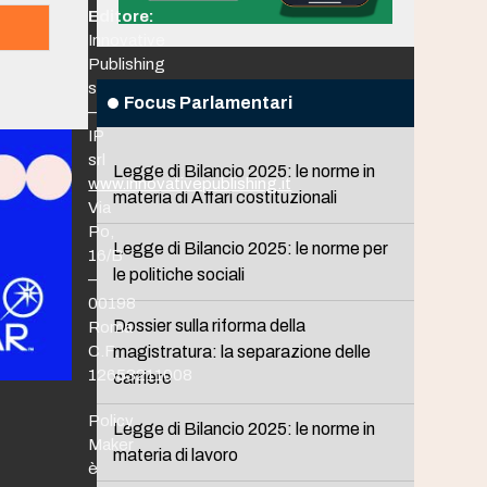
Editore:
Innovative
Publishing
srl
Focus Parlamentari
–
IP
srl
Legge di Bilancio 2025: le norme in
www.innovativepublishing.it
materia di Affari costituzionali
Via
Po,
Legge di Bilancio 2025: le norme per
16/B
le politiche sociali
–
00198
Dossier sulla riforma della
Roma
C.F.
magistratura: la separazione delle
12653211008
carriere
Policy
Legge di Bilancio 2025: le norme in
Maker
materia di lavoro
è