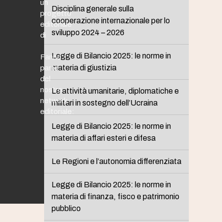
un
Disciplina generale sulla
progetto
cooperazione internazionale per lo
editoriale
sviluppo 2024 – 2026
di
Legge di Bilancio 2025: le norme in
Fanno
materia di giustizia
parte
del
nostro
Le attività umanitarie, diplomatiche e
network
militari in sostegno dell’Ucraina
editoriale:
Legge di Bilancio 2025: le norme in
materia di affari esteri e difesa
Le Regioni e l’autonomia differenziata
Legge di Bilancio 2025: le norme in
materia di finanza, fisco e patrimonio
pubblico