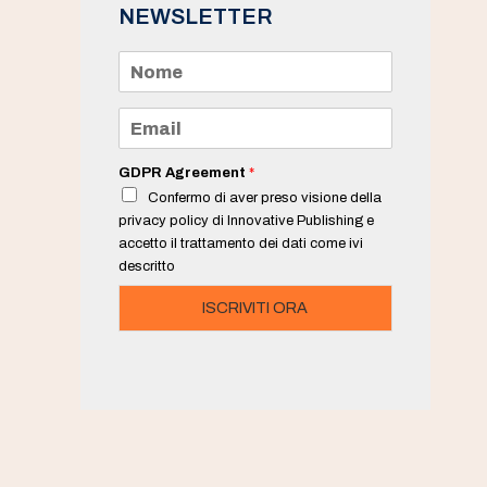
NEWSLETTER
N
o
m
e
E
*
m
a
i
GDPR Agreement
*
l
Confermo di aver preso visione della
*
privacy policy di Innovative Publishing e
accetto il trattamento dei dati come ivi
descritto
ISCRIVITI ORA