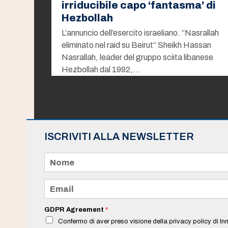
irriducibile capo ‘fantasma’ di
Hezbollah
L’annuncio dell’esercito israeliano. “Nasrallah
eliminato nel raid su Beirut” Sheikh Hassan
Nasrallah, leader del gruppo sciita libanese
Hezbollah dal 1992,…
ISCRIVITI ALLA NEWSLETTER
N
o
m
e
E
*
m
a
i
GDPR Agreement
*
l
Confermo di aver preso visione della privacy policy di Inn
*