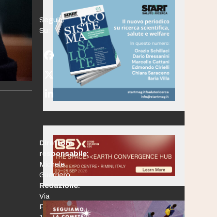
Seguici
Su:
Facebook
Twitter
(deprecated)
LinkedIn
Direttore
responsabile:
Michele
Guerriero
Redazione:
Via
Po,