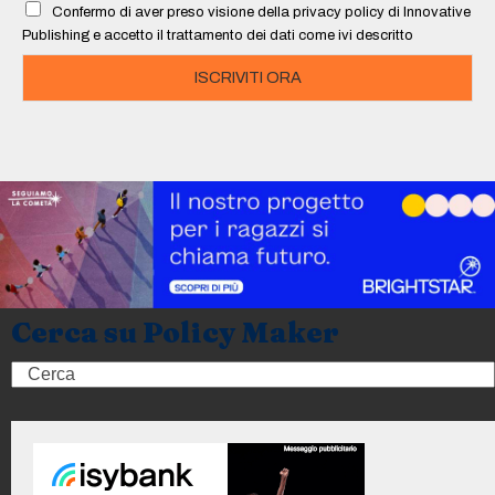
Confermo di aver preso visione della privacy policy di Innovative
*
Publishing e accetto il trattamento dei dati come ivi descritto
ISCRIVITI ORA
Cerca su Policy Maker
Search