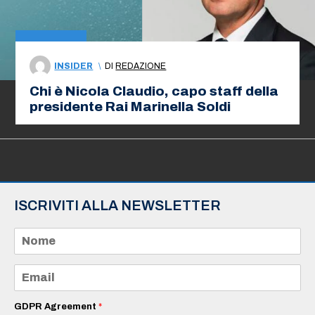
INSIDER
\
DI
REDAZIONE
Chi è Nicola Claudio, capo staff della
presidente Rai Marinella Soldi
ISCRIVITI ALLA NEWSLETTER
N
o
m
e
E
*
m
a
i
GDPR Agreement
*
l