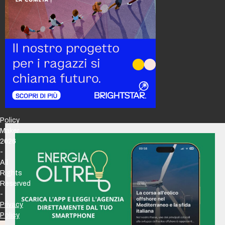
Policy
Maker
2026
-
All
Rights
Reserved
-
Privacy
Policy