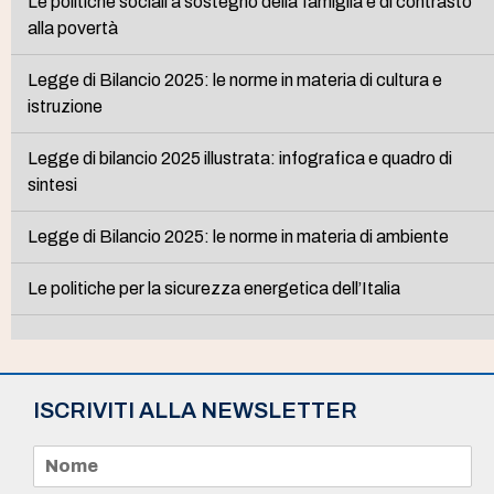
Le politiche sociali a sostegno della famiglia e di contrasto
alla povertà
Legge di Bilancio 2025: le norme in materia di cultura e
istruzione
Legge di bilancio 2025 illustrata: infografica e quadro di
sintesi
Legge di Bilancio 2025: le norme in materia di ambiente
Le politiche per la sicurezza energetica dell’Italia
ISCRIVITI ALLA NEWSLETTER
N
o
m