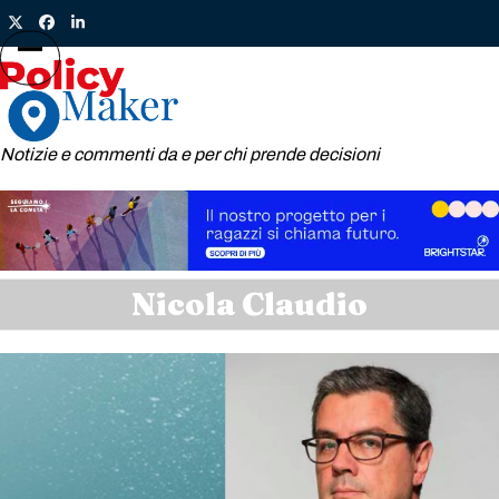
Skip
Twitter
Facebook
LinkedIn
to
content
Open
Close
mobile
mobile
menu
menu
Notizie e commenti da e per chi prende decisioni
Nicola Claudio