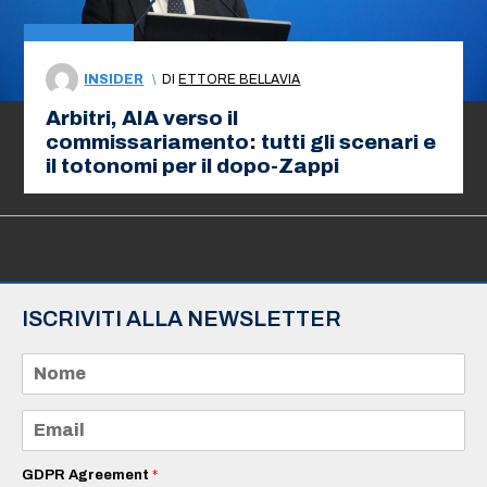
INSIDER
\
DI
ETTORE BELLAVIA
Arbitri, AIA verso il
commissariamento: tutti gli scenari e
il totonomi per il dopo-Zappi
ISCRIVITI ALLA NEWSLETTER
N
o
m
e
E
*
m
a
i
GDPR Agreement
*
l