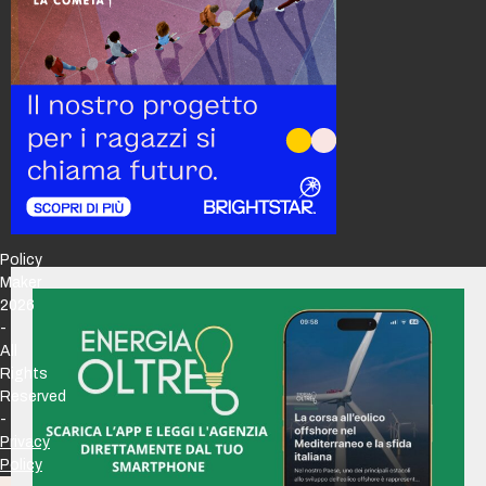
Policy
Maker
2026
-
All
Rights
Reserved
-
Privacy
Policy