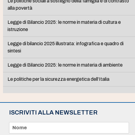
Le politiche sociali a sostegno della famiglia e di contrasto
alla povertà
Legge di Bilancio 2025: le norme in materia di cultura e
istruzione
Legge di bilancio 2025 illustrata: infografica e quadro di
sintesi
Legge di Bilancio 2025: le norme in materia di ambiente
Le politiche per la sicurezza energetica dell’Italia
ISCRIVITI ALLA NEWSLETTER
N
o
m