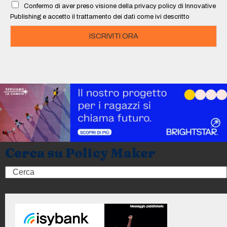
Confermo di aver preso visione della privacy policy di Innovative
*
Publishing e accetto il trattamento dei dati come ivi descritto
ISCRIVITI ORA
Cerca su Policy Maker
Search