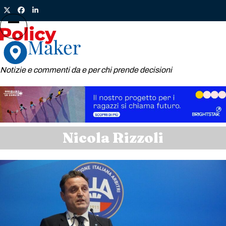
Skip
Twitter
Facebook
LinkedIn
to
content
Open
Close
mobile
mobile
menu
menu
Notizie e commenti da e per chi prende decisioni
Nicola Rizzoli