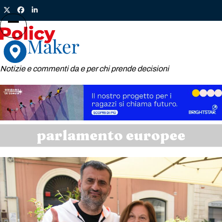
Skip
Twitter
Facebook
LinkedIn
to
content
Open
Close
mobile
mobile
menu
menu
Notizie e commenti da e per chi prende decisioni
parlamento europee