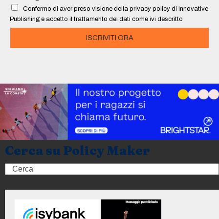
l
Confermo di aver preso visione della privacy policy di Innovative
*
Publishing e accetto il trattamento dei dati come ivi descritto
ISCRIVITI ORA
Cerca su Policy Maker
Search