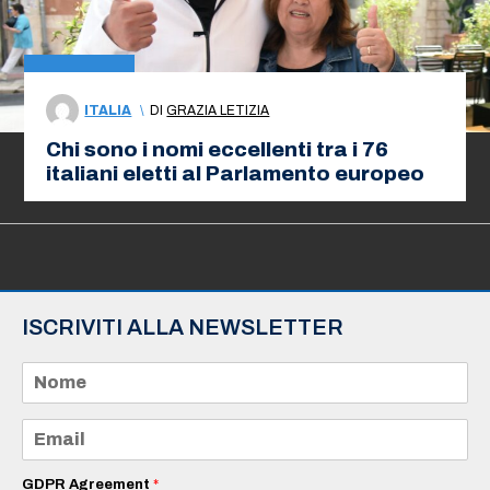
ITALIA
\
DI
GRAZIA LETIZIA
Chi sono i nomi eccellenti tra i 76
italiani eletti al Parlamento europeo
ISCRIVITI ALLA NEWSLETTER
N
o
m
e
E
*
m
a
i
GDPR Agreement
*