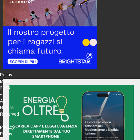
Policy
Maker
2026
-
All
Rights
Reserved
-
Privacy
Policy