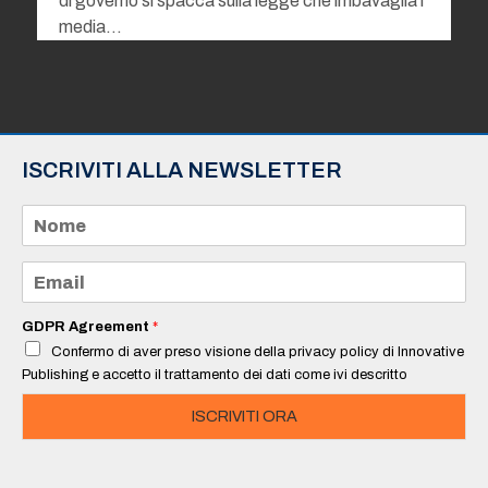
di governo si spacca sulla legge che imbavaglia i
media…
ISCRIVITI ALLA NEWSLETTER
N
o
m
e
E
*
m
a
i
GDPR Agreement
*
l
Confermo di aver preso visione della privacy policy di Innovative
*
Publishing e accetto il trattamento dei dati come ivi descritto
ISCRIVITI ORA