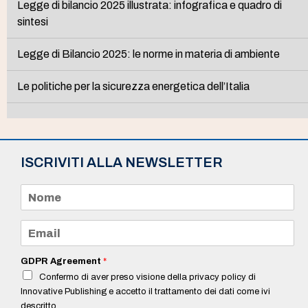
Legge di bilancio 2025 illustrata: infografica e quadro di
sintesi
Legge di Bilancio 2025: le norme in materia di ambiente
Le politiche per la sicurezza energetica dell’Italia
ISCRIVITI ALLA NEWSLETTER
N
o
m
e
E
*
m
a
i
GDPR Agreement
*
l
Confermo di aver preso visione della privacy policy di
*
Innovative Publishing e accetto il trattamento dei dati come ivi
descritto