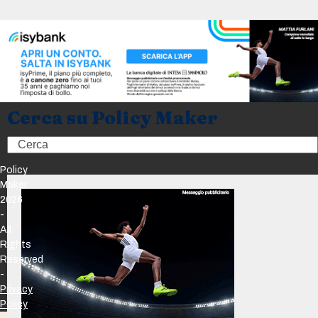
Cerca su Policy Maker
Search
Policy
Maker
2026
-
All
Rights
Reserved
-
Privacy
Policy