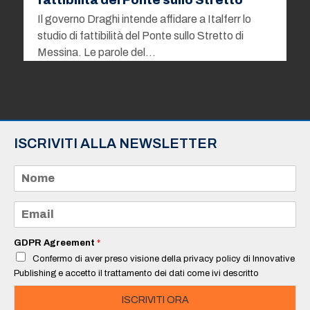
Il governo Draghi intende affidare a Italferr lo
studio di fattibilità del Ponte sullo Stretto di
Messina. Le parole del…
ISCRIVITI ALLA NEWSLETTER
N
o
m
e
E
*
m
a
i
GDPR Agreement
*
l
Confermo di aver preso visione della privacy policy di Innovative
*
Publishing e accetto il trattamento dei dati come ivi descritto
ISCRIVITI ORA