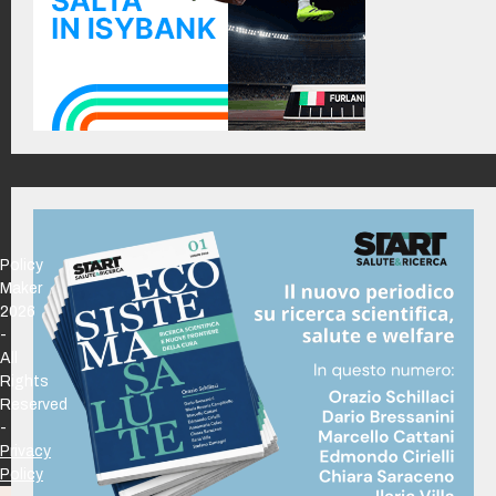
Policy
Maker
2026
-
All
Rights
Reserved
-
Privacy
Policy