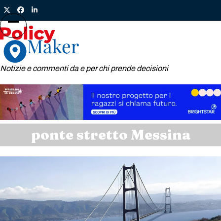
Skip
Twitter
Facebook
LinkedIn
to
content
Open
Close
mobile
mobile
menu
menu
Notizie e commenti da e per chi prende decisioni
ponte stretto Messina