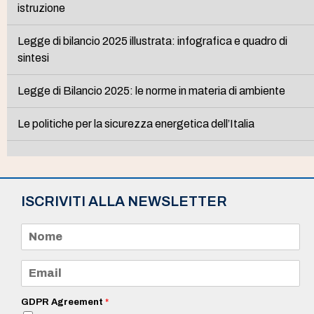
istruzione
Legge di bilancio 2025 illustrata: infografica e quadro di
sintesi
Legge di Bilancio 2025: le norme in materia di ambiente
Le politiche per la sicurezza energetica dell’Italia
ISCRIVITI ALLA NEWSLETTER
N
o
m
e
E
*
m
a
i
GDPR Agreement
*
l