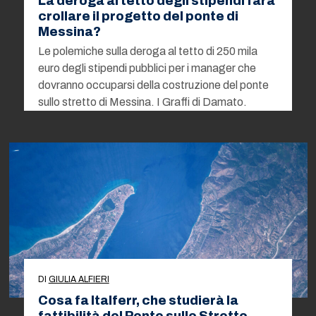
La deroga al tetto degli stipendi farà
crollare il progetto del ponte di
Messina?
Le polemiche sulla deroga al tetto di 250 mila
euro degli stipendi pubblici per i manager che
dovranno occuparsi della costruzione del ponte
sullo stretto di Messina. I Graffi di Damato.
DI
GIULIA ALFIERI
Cosa fa Italferr, che studierà la
fattibilità del Ponte sullo Stretto