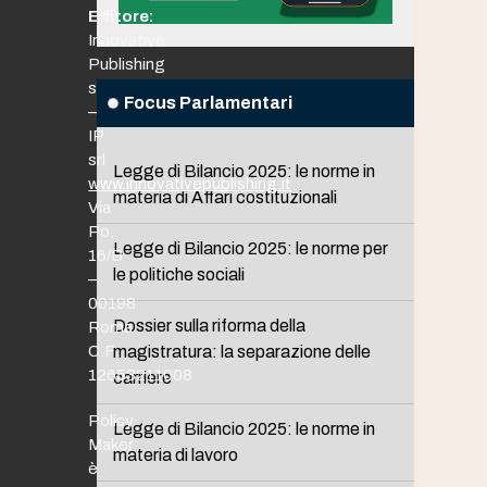
Editore:
Innovative
Publishing
srl
Focus Parlamentari
–
IP
srl
Legge di Bilancio 2025: le norme in
www.innovativepublishing.it
materia di Affari costituzionali
Via
Po,
Legge di Bilancio 2025: le norme per
16/B
le politiche sociali
–
00198
Dossier sulla riforma della
Roma
C.F.
magistratura: la separazione delle
12653211008
carriere
Policy
Legge di Bilancio 2025: le norme in
Maker
materia di lavoro
è