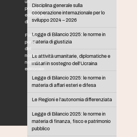
un
Disciplina generale sulla
progetto
cooperazione internazionale per lo
editoriale
sviluppo 2024 – 2026
di
Legge di Bilancio 2025: le norme in
Fanno
materia di giustizia
parte
del
nostro
Le attività umanitarie, diplomatiche e
network
militari in sostegno dell’Ucraina
editoriale:
Legge di Bilancio 2025: le norme in
materia di affari esteri e difesa
Le Regioni e l’autonomia differenziata
Legge di Bilancio 2025: le norme in
materia di finanza, fisco e patrimonio
pubblico