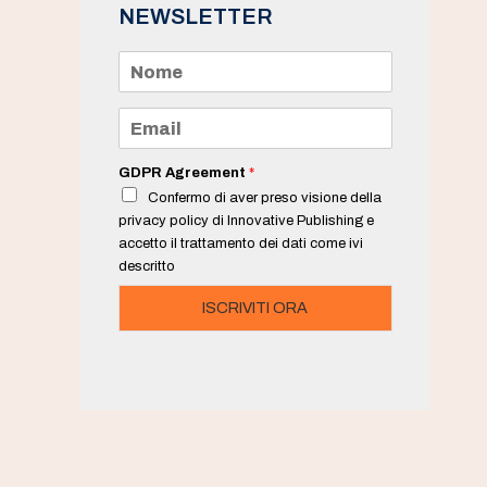
NEWSLETTER
N
o
m
e
E
*
m
a
i
GDPR Agreement
*
l
Confermo di aver preso visione della
*
privacy policy di Innovative Publishing e
accetto il trattamento dei dati come ivi
descritto
ISCRIVITI ORA