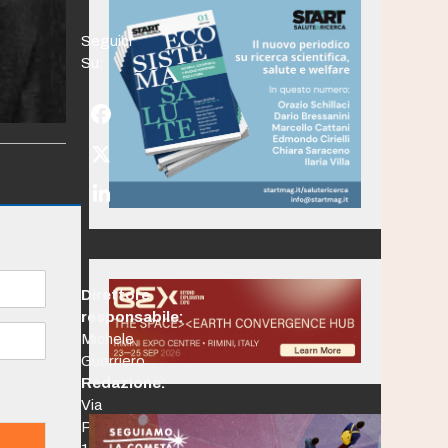
Seguici
Su:
Facebook
Twitter
(deprecated)
LinkedIn
Direttore
responsabile:
Michele
Guerriero
Redazione:
Via
Po,