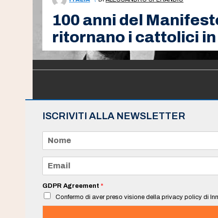
100 anni del Manifesto 
ritornano i cattolici in
ISCRIVITI ALLA NEWSLETTER
N
o
m
e
E
*
m
a
i
GDPR Agreement
*
l
Confermo di aver preso visione della privacy policy di Inn
*