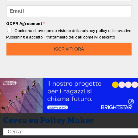
m
e
E
*
m
a
i
GDPR Agreement
*
l
Confermo di aver preso visione della privacy policy di Innovative
*
Publishing e accetto il trattamento dei dati come ivi descritto
ISCRIVITI ORA
Cerca su Policy Maker
Search