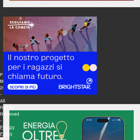
Policy
Maker
2026
-
All
Rights
Reserved
-
Privacy
Policy