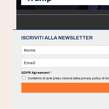
ISCRIVITI ALLA NEWSLETTER
N
o
m
e
E
*
m
a
i
GDPR Agreement
*
l
Confermo di aver preso visione della privacy policy di Inn
*