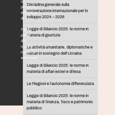
un
Disciplina generale sulla
progetto
cooperazione internazionale per lo
editoriale
sviluppo 2024 – 2026
di
Legge di Bilancio 2025: le norme in
Fanno
materia di giustizia
parte
del
nostro
Le attività umanitarie, diplomatiche e
network
militari in sostegno dell’Ucraina
editoriale:
Legge di Bilancio 2025: le norme in
materia di affari esteri e difesa
Le Regioni e l’autonomia differenziata
Legge di Bilancio 2025: le norme in
materia di finanza, fisco e patrimonio
pubblico