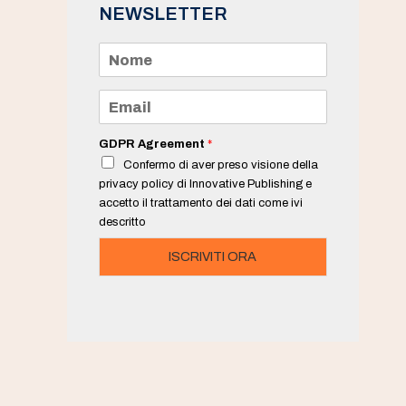
NEWSLETTER
N
o
m
e
E
*
m
a
i
GDPR Agreement
*
l
Confermo di aver preso visione della
*
privacy policy di Innovative Publishing e
accetto il trattamento dei dati come ivi
descritto
ISCRIVITI ORA