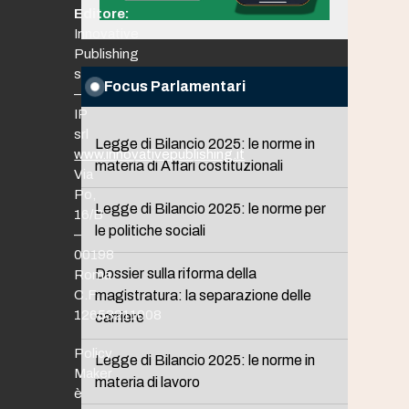
Editore:
Innovative
Publishing
srl
Focus Parlamentari
–
IP
srl
Legge di Bilancio 2025: le norme in
www.innovativepublishing.it
materia di Affari costituzionali
Via
Po,
Legge di Bilancio 2025: le norme per
16/B
le politiche sociali
–
00198
Dossier sulla riforma della
Roma
C.F.
magistratura: la separazione delle
12653211008
carriere
Policy
Legge di Bilancio 2025: le norme in
Maker
materia di lavoro
è