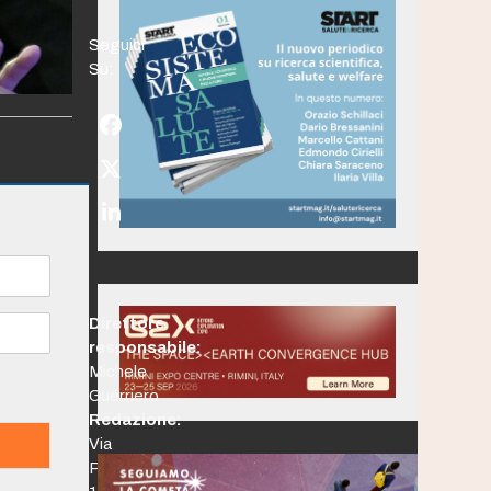
Seguici
Su:
Facebook
Twitter
(deprecated)
LinkedIn
Direttore
responsabile:
Michele
Guerriero
Redazione:
Via
Po,