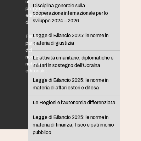
un
Disciplina generale sulla
progetto
cooperazione internazionale per lo
editoriale
sviluppo 2024 – 2026
di
Legge di Bilancio 2025: le norme in
Fanno
materia di giustizia
parte
del
nostro
Le attività umanitarie, diplomatiche e
network
militari in sostegno dell’Ucraina
editoriale:
Legge di Bilancio 2025: le norme in
materia di affari esteri e difesa
Le Regioni e l’autonomia differenziata
Legge di Bilancio 2025: le norme in
materia di finanza, fisco e patrimonio
pubblico