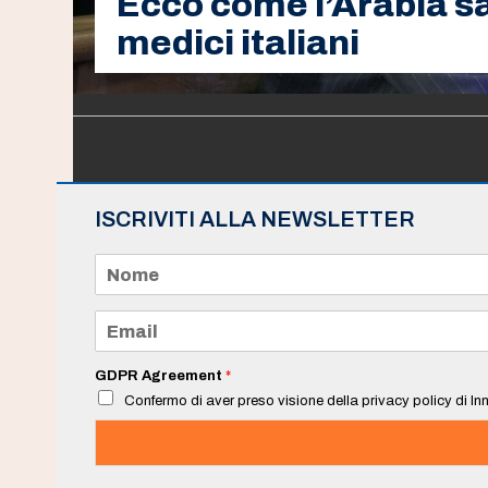
Ecco come l’Arabia sa
medici italiani
ISCRIVITI ALLA NEWSLETTER
N
o
m
e
E
*
m
a
i
GDPR Agreement
*
l
Confermo di aver preso visione della privacy policy di Inn
*