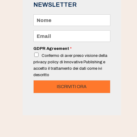
NEWSLETTER
N
o
m
e
E
*
m
a
i
GDPR Agreement
*
l
Confermo di aver preso visione della
*
privacy policy di Innovative Publishing e
accetto il trattamento dei dati come ivi
descritto
ISCRIVITI ORA