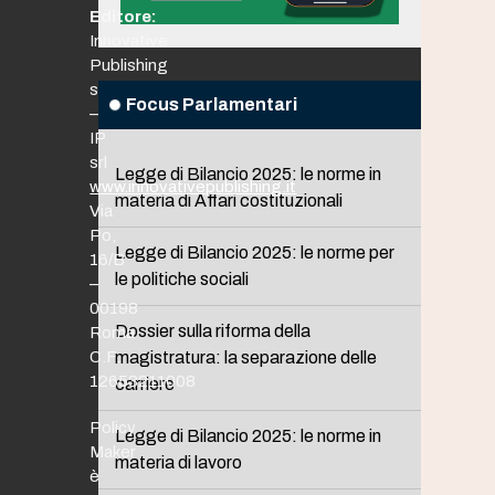
Editore:
Innovative
Publishing
srl
Focus Parlamentari
–
IP
srl
Legge di Bilancio 2025: le norme in
www.innovativepublishing.it
materia di Affari costituzionali
Via
Po,
Legge di Bilancio 2025: le norme per
16/B
le politiche sociali
–
00198
Dossier sulla riforma della
Roma
C.F.
magistratura: la separazione delle
12653211008
carriere
Policy
Legge di Bilancio 2025: le norme in
Maker
materia di lavoro
è