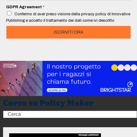
a
i
GDPR Agreement
*
l
Confermo di aver preso visione della privacy policy di Innovative
*
Publishing e accetto il trattamento dei dati come ivi descritto
ISCRIVITI ORA
Cerca su Policy Maker
Search