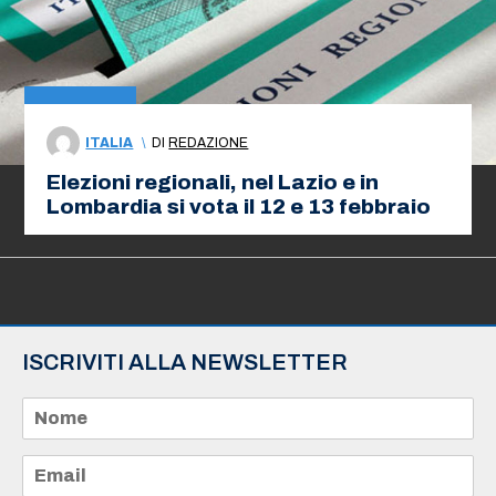
ITALIA
\
DI
REDAZIONE
Elezioni regionali, nel Lazio e in
Lombardia si vota il 12 e 13 febbraio
ISCRIVITI ALLA NEWSLETTER
N
o
m
e
E
*
m