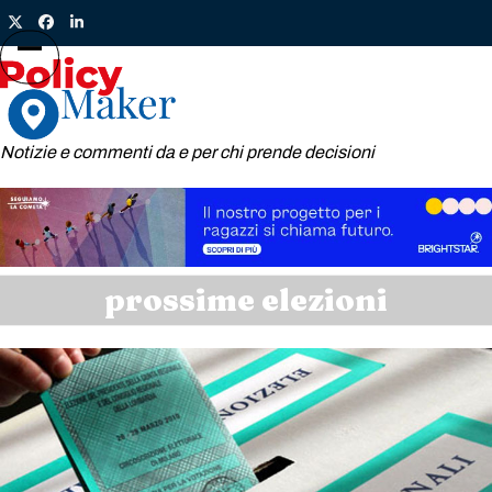
Skip
Twitter
Facebook
LinkedIn
to
content
Open
Close
mobile
mobile
menu
menu
Notizie e commenti da e per chi prende decisioni
prossime elezioni