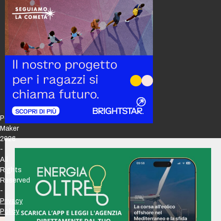
Policy
Maker
2026
-
All
Rights
Reserved
-
Privacy
Policy