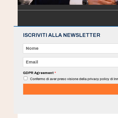
ISCRIVITI ALLA NEWSLETTER
N
o
m
e
E
*
m
a
i
GDPR Agreement
*
l
Confermo di aver preso visione della privacy policy di Inn
*