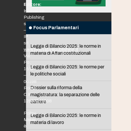
Editore:
Innovative
Publishing
srl
Focus Parlamentari
–
IP
srl
Legge di Bilancio 2025: le norme in
www.innovativepublishing.it
materia di Affari costituzionali
Via
Po,
Legge di Bilancio 2025: le norme per
16/B
le politiche sociali
–
00198
Dossier sulla riforma della
Roma
C.F.
magistratura: la separazione delle
12653211008
carriere
Policy
Legge di Bilancio 2025: le norme in
Maker
materia di lavoro
è