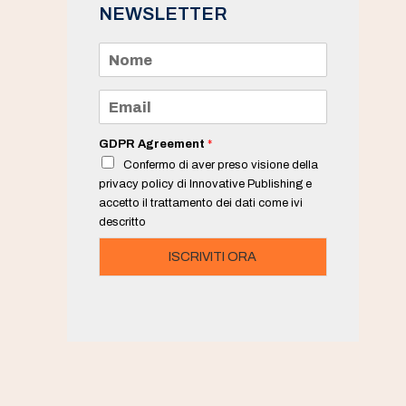
NEWSLETTER
N
o
m
e
E
*
m
a
i
GDPR Agreement
*
l
Confermo di aver preso visione della
*
privacy policy di Innovative Publishing e
accetto il trattamento dei dati come ivi
descritto
ISCRIVITI ORA