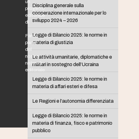
un
Disciplina generale sulla
progetto
cooperazione internazionale per lo
editoriale
sviluppo 2024 – 2026
di
Legge di Bilancio 2025: le norme in
Fanno
materia di giustizia
parte
del
nostro
Le attività umanitarie, diplomatiche e
network
militari in sostegno dell’Ucraina
editoriale:
Legge di Bilancio 2025: le norme in
materia di affari esteri e difesa
Le Regioni e l’autonomia differenziata
Legge di Bilancio 2025: le norme in
materia di finanza, fisco e patrimonio
pubblico