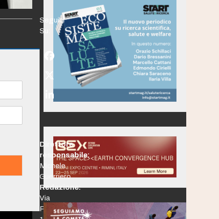
Seguici
Su:
Facebook
Twitter
(deprecated)
LinkedIn
Direttore
responsabile:
Michele
Guerriero
Redazione:
Via
Po,